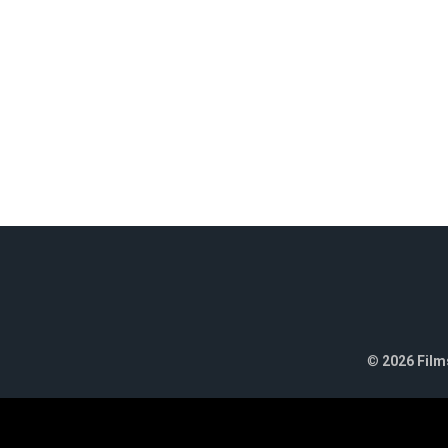
©
2026 Films