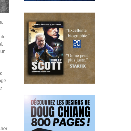
la
ule
 à
 un
ac
nge
e
cher