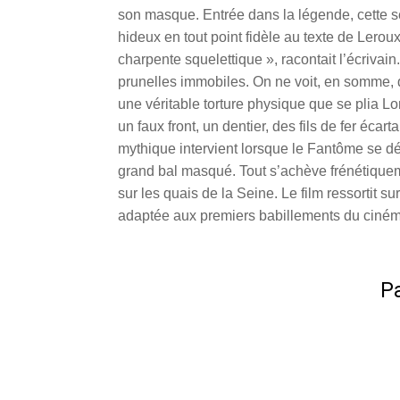
son masque. Entrée dans la légende, cette sé
hideux en tout point fidèle au texte de Leroux
charpente squelettique », racontait l’écrivai
prunelles immobiles. On ne voit, en somme, 
une véritable torture physique que se plia L
un faux front, un dentier, des fils de fer éca
mythique intervient lorsque le Fantôme se d
grand bal masqué. Tout s’achève frénétiquem
sur les quais de la Seine. Le film ressortit 
adaptée aux premiers babillements du ciném
Pa