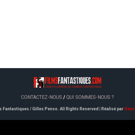
CONTACTEZ-NOUS
/
QUI SOMMES-NOUS ?
 Fantastiques / Gilles Penso. All Rights Reserved | Réalisé par
Geor