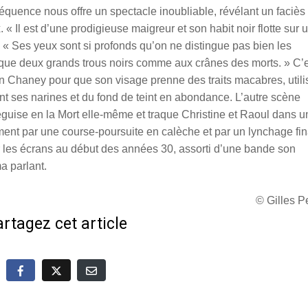
quence nous offre un spectacle inoubliable, révélant un faciès
. « Il est d’une prodigieuse maigreur et son habit noir flotte sur 
n. « Ses yeux sont si profonds qu’on ne distingue pas bien les
que deux grands trous noirs comme aux crânes des morts. » C’e
on Chaney pour que son visage prenne des traits macabres, utili
rtant ses narines et du fond de teint en abondance. L’autre scène
éguise en la Mort elle-même et traque Christine et Raoul dans u
ent par une course-poursuite en calèche et par un lynchage fin
sur les écrans au début des années 30, assorti d’une bande son
a parlant.
© Gilles 
rtagez cet article