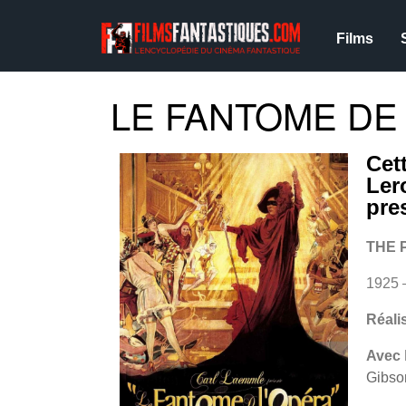
Films
LE FANTOME DE 
Cet
Ler
pre
THE 
1925 
Réali
Avec
Gibso