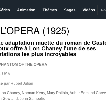
Séries
Animation
Thèmes
Sagas
Vidéos
L’OPERA (1925)
te adaptation muette du roman de Gast
oux offre à Lon Chaney l'une de ses
stations les plus incroyables
PHANTOM OF THE OPERA
– USA
sé par
Rupert Julian
Lon Chaney, Norman Kerry, Mary Philbin, Arthur Edmund Care
n Gowland, John Sainpolis