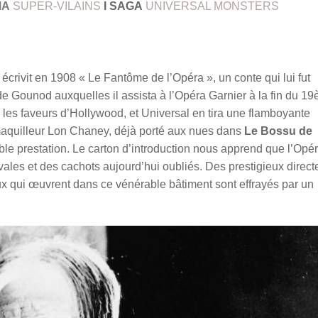
MA
SUPER-VILAINS
I
SAGA
UNIVERSAL MONSTERS
écrivit en 1908 « Le Fantôme de l’Opéra », un conte qui lui fut
 de Gounod auxquelles il assista à l’Opéra Garnier à la fin du 1
a les faveurs d’Hollywood, et Universal en tira une flamboyante
maquilleur Lon Chaney, déjà porté aux nues dans
Le Bossu de
able prestation. Le carton d’introduction nous apprend que l’Opé
évales et des cachots aujourd’hui oubliés. Des prestigieux direct
ux qui œuvrent dans ce vénérable bâtiment sont effrayés par un