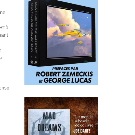
une
st à
sant
n
al
Penso