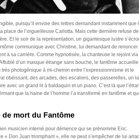
gible, puisqu’il envoie des lettres demandant instamment que 
la place de l’orgueilleuse Carlotta. Mais cette dernière refuse de
e. Et le soir de la représentation, un gigantesque lustre s’écro
e fantôme communique avec Christine, lui demandant de renoncer
nt à sa carrière. Comme hypnotisée, la chanteuse le rejoint via
. Affublé d’un masque étrange sans bouche, le fantôme accueille
eu très photogénique à mi-chemin entre l’expressionnisme et le
al obéissant, des arcades, des escaliers, des passerelles, un l
e avec un grand lit à baldaquin et un piano. C’est là que l’étra
ffirmant que la haine de l’homme l’a transformé en fantôme et qu
e de mort du Fantôme
ancien musicien interné pour démence qui se prénomme Eric.
 le « Don Juan triomphant », elle ne peut s’empêcher de lui arra