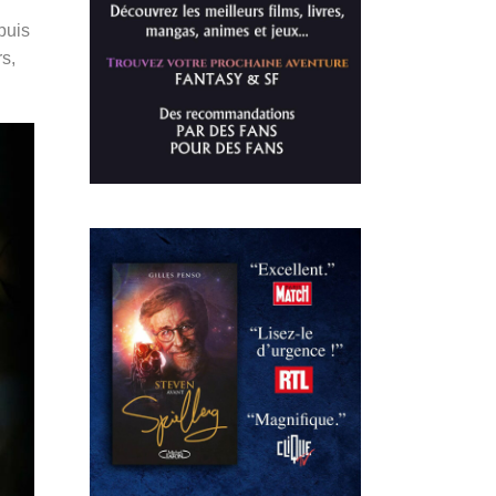
puis
s,