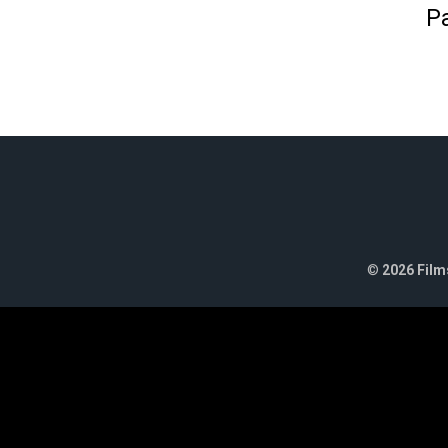
Pa
©
2026 Films