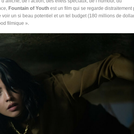
d’affiche, de l’action, des effets spéciaux, de l’humour, du
nce,
Fountain of Youth
est un film qui se regarde distraitement 
ir un si beau potentiel et un tel budget (180 millions de dollar
ood filmique ».