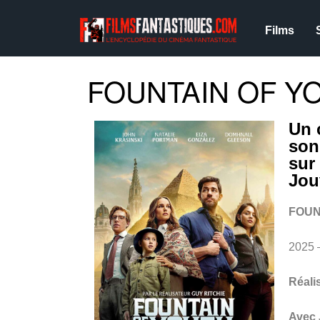
Films
FOUNTAIN OF YO
Un 
son
sur
Jo
FOUN
2025 
Réali
Avec