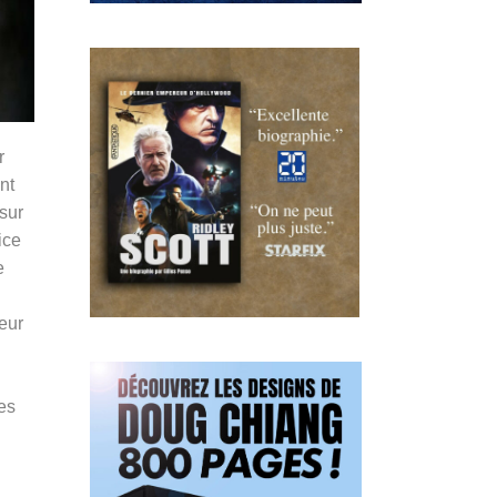
r
nt
sur
ice
e
eur
es