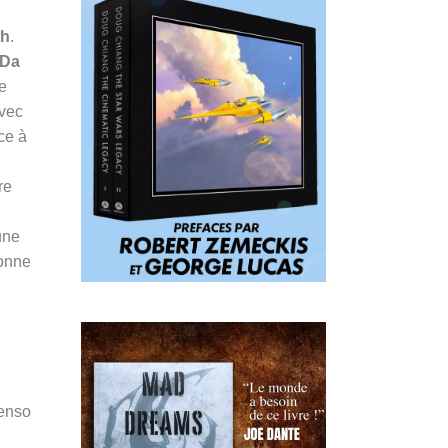
th
.
Da
te
avec
ce à
re
une
bonne
Penso