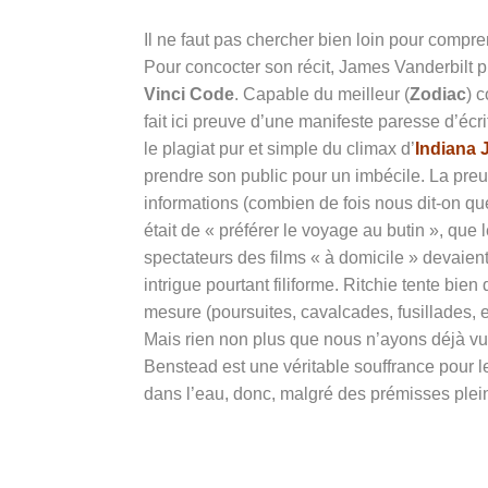
Il ne faut pas chercher bien loin pour compre
Pour concocter son récit, James Vanderbilt p
Vinci Code
. Capable du meilleur (
Zodiac
) 
fait ici preuve d’une manifeste paresse d’écr
le plagiat pur et simple du climax d’
Indiana 
prendre son public pour un imbécile. La pre
informations (combien de fois nous dit-on que
était de « préférer le voyage au butin », qu
spectateurs des films « à domicile » devaient 
intrigue pourtant filiforme. Ritchie tente b
mesure (poursuites, cavalcades, fusillades, 
Mais rien non plus que nous n’ayons déjà vu 
Benstead est une véritable souffrance pour les
dans l’eau, donc, malgré des prémisses ple