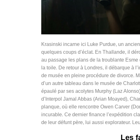
Krasinski incarne ici Luke Purdue, un ancie
quelques coups d’éclat. En Thaïlande, il dér
au passage les plans de la troublante Esme (
la toile. De retour à Londres, il débarque à 
de musée en pleine procédure de divorce. Mai
d’un autre tableau dans le musée de Charlotte
épaulé par ses acolytes Murphy (Laz Alonso)
d’Interpol Jamal Abbas (Arian Moayed), Charl
planque, où elle rencontre Owen Carver (Do
incurable. Ce dernier finance l’expédition cl
de leur défunt père, lui aussi explorateur. L
Les f