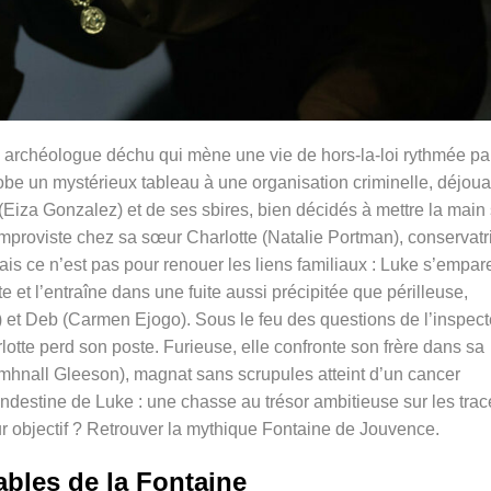
n archéologue déchu qui mène une vie de hors-la-loi rythmée pa
obe un mystérieux tableau à une organisation criminelle, déjoua
Eiza Gonzalez) et de ses sbires, bien décidés à mettre la main 
l’improviste chez sa sœur Charlotte (Natalie Portman), conservatr
s ce n’est pas pour renouer les liens familiaux : Luke s’empar
 et l’entraîne dans une fuite aussi précipitée que périlleuse,
 et Deb (Carmen Ejogo). Sous le feu des questions de l’inspect
otte perd son poste. Furieuse, elle confronte son frère dans sa
mhnall Gleeson), magnat sans scrupules atteint d’un cancer
andestine de Luke : une chasse au trésor ambitieuse sur les trac
eur objectif ? Retrouver la mythique Fontaine de Jouvence.
ables de la Fontaine