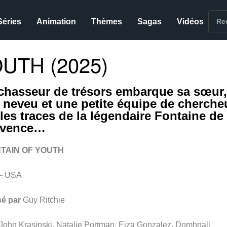
Séries
Animation
Thèmes
Sagas
Vidéos
UTH (2025)
chasseur de trésors embarque sa sœur,
 neveu et une petite équipe de cherche
 les traces de la légendaire Fontaine de
uvence…
TAIN OF YOUTH
– USA
sé par
Guy Ritchie
John Krasinski, Natalie Portman, Eiza Gonzalez, Domhnall