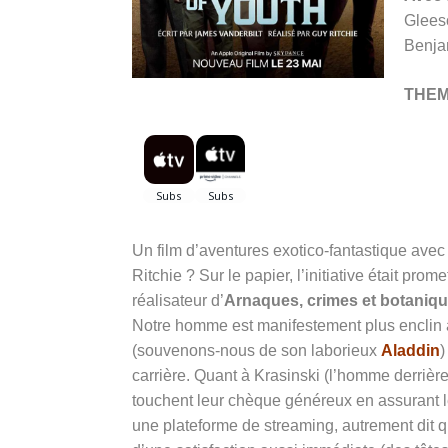
Glees
Benja
THE
Un film d’aventures exotico-fantastique avec
Ritchie ? Sur le papier, l’initiative était pro
réalisateur d’
Arnaques, crimes et botaniq
Notre homme est manifestement plus enclin à
(souvenons-nous de son laborieux
Aladdin
)
carrière. Quant à Krasinski (l’homme derrièr
touchent leur chèque généreux en assurant l
une plateforme de streaming, autrement dit qu