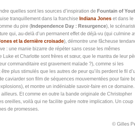
ndre quelles sont les sources d’inspiration de
Fountain of You
uise tranquillement dans la franchise
Indiana Jones
et dans le
comme du pire (
Independence Day : Resurgence
), le scénaris
iture qui, au-delà d’un permanent effet de déjà-vu (qui culmine 
Jones et la dernière croisade
), démontre une fâcheuse tendan
uve : une manie bizarre de répéter sans cesse les mêmes
 Luke et Charlotte sont frères et sœur, que le mantra de leur pè
e leur commanditaire est gravement malade ?), comme si les
être plus stimulés que les autres de peur qu’ils perdent le fil d’
ien de caviarder son film de séquences mouvementées pour faire 
explosions), et montre un indéniable savoir-faire en ce domaine.
ailleurs. Et comme en outre la bande originale de Christopher
 oreilles, voilà qui ne facilite guère notre implication. Un coup
ines de promesses.
© Gilles 