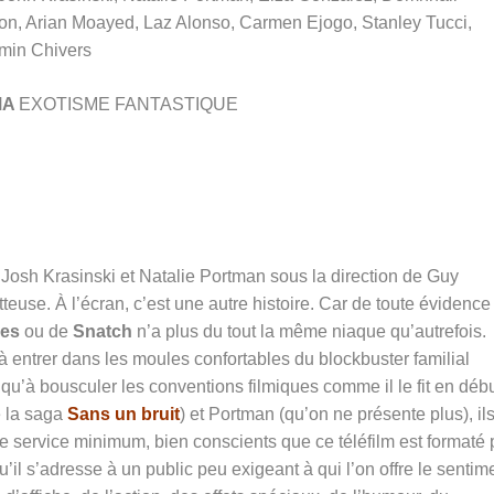
on, Arian Moayed, Laz Alonso, Carmen Ejogo, Stanley Tucci,
min Chivers
MA
EXOTISME FANTASTIQUE
 Josh Krasinski et Natalie Portman sous la direction de Guy
metteuse. À l’écran, c’est une autre histoire. Car de toute évidence
ues
ou de
Snatch
n’a plus du tout la même niaque qu’autrefois.
 entrer dans les moules confortables du blockbuster familial
 qu’à bousculer les conventions filmiques comme il le fit en déb
e la saga
Sans un bruit
) et Portman (qu’on ne présente plus), il
e service minimum, bien conscients que ce téléfilm est formaté 
’il s’adresse à un public peu exigeant à qui l’on offre le sentim