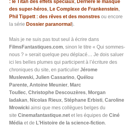
: le Titan des effets spéciaux
,
Derrière le masque
des super-héros
,
Le Complexe de Frankenstein
,
Phil Tippett : des rêves et des monstres
ou encore
la série
Dossier paranormal
).
Mais je ne suis pas tout seul à écrire dans
FilmsFantastiques.com
, sinon le titre « Qui sommes-
nous ? » serait quelque peu déplacé… Je dois saluer
ici les belles plumes qui participent à l’écriture des
chroniques du site, en particulier
Jérome
Muslewski,
Julien Cassarino
,
Quélou
Parente,
Antoine Meunier
,
Marc
Toullec
,
Christophe Descouzères
,
Morgan
Iadakan
,
Nicolas Rieux
,
Stéphane Erbisti
,
Caroline
Mrowicki
ainsi que mes collègues belges du
site
Cinemafantastique.net
et les équipes de
Ciné
Média
et de
L’Histoire de la science-fiction
.