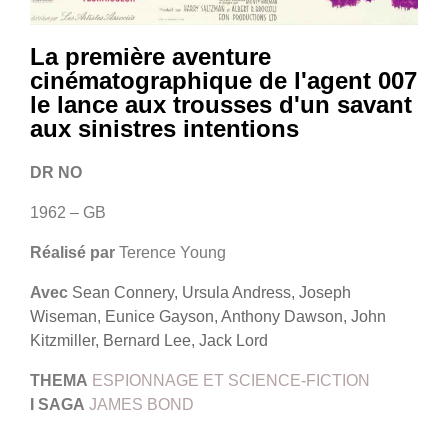
La première aventure
cinématographique de l'agent 007
le lance aux trousses d'un savant
aux sinistres intentions
DR NO
1962 – GB
Réalisé par
Terence Young
Avec
Sean Connery, Ursula Andress, Joseph
Wiseman, Eunice Gayson, Anthony Dawson, John
Kitzmiller, Bernard Lee, Jack Lord
THEMA
ESPIONNAGE ET SCIENCE-FICTION
I
SAGA
JAMES BOND