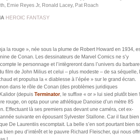
ith, Ernie Reyes Jr, Ronald Lacey, Pat Roach
MA
HEROIC FANTASY
ja la rouge », née sous la plume de Robert Howard en 1934, es
nine de Conan. Les dessinateurs de Marvel Comics ne s’y
 compte le personnage et l’intègreront dans l’univers du barbare
u film de John Milius et celui – plus modeste – de sa séquelle,
chaud et propulsa la « diablesse à l’épée » sur le grand écran.
non dans le rôle de Conan (des problèmes juridiques
 Kalidor (depuis
Terminator
, le suffixe « or » lui sied plutôt bien !
ure rouge, on opta pour une athlétique Danoise d’un mètre 85
n. Effectuant là ses premiers pas devant une caméra, cet ex-
’année suivante en épousant Sylvester Stallone. Car il faut bien
r que De Laurentiis escomptait. La belle s’en sort pourtant bien 
a bien peu d’intérêt et le pauvre Richard Fleischer, qui nous offri
as !