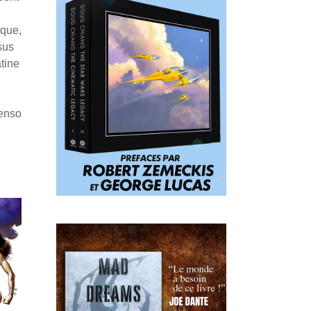
ique,
sus
tine
Penso