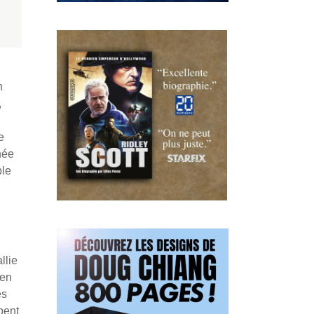
n
,
e
née
ble
llie
ien
es
pent