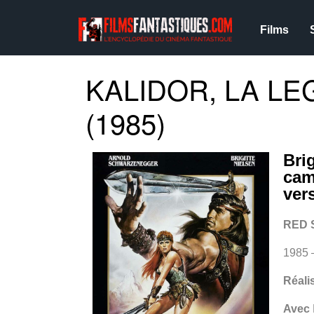
Films
KALIDOR, LA L
(1985)
Brig
cam
ver
RED 
1985 
Réali
Avec