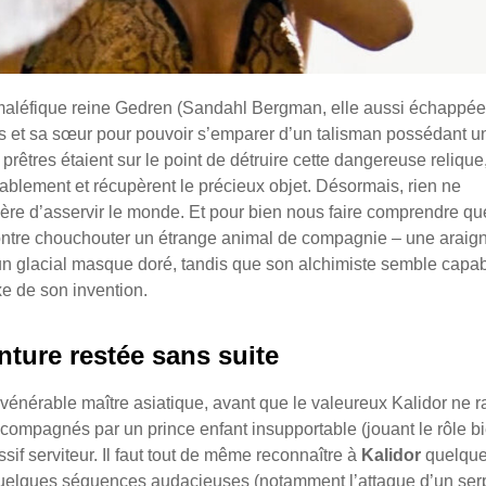
 maléfique reine Gedren (Sandahl Bergman, elle aussi échappée
nts et sa sœur pour pouvoir s’emparer d’un talisman possédant u
 prêtres étaient sur le point de détruire cette dangereuse relique
blement et récupèrent le précieux objet. Désormais, rien ne
re d’asservir le monde. Et pour bien nous faire comprendre qu
 montre chouchouter un étrange animal de compagnie – une araig
un glacial masque doré, tandis que son alchimiste semble capa
e de son invention.
ture restée sans suite
énérable maître asiatique, avant que le valeureux Kalidor ne ra
accompagnés par un prince enfant insupportable (jouant le rôle b
ssif serviteur. Il faut tout de même reconnaître à
Kalidor
quelqu
quelques séquences audacieuses (notamment l’attaque d’un ser