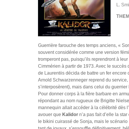
L. Sm
THE
Guerrière farouche des temps anciens, « Son
souvent considérée comme une version fémi
tromperont pas, puisqu’ils reprendront à leur
Cimmérien à partir de 1973. Avec le succès d
de Laurentiis décida de battre un fer encore 
Arnold Schwarzenneger reprend du service, 
s’interposèrent), mais dans celui du guerrier
Pour donner corps à la fière barbare en arm
répondant au nom rugueux de Brigitte Nielse
mannequin allait accéder à la célébrité dès l
avouer que
Kalidor
n’a pas fait d’elle la sta
le bikini cuirassé de Sonja, mais le scénario 
tant de joyaux, s’essouffle définitivement, hél