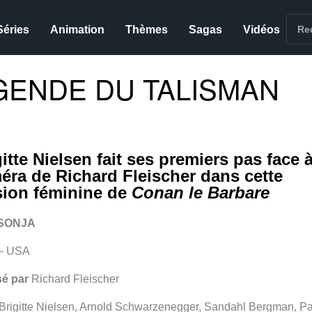
Séries
Animation
Thèmes
Sagas
Vidéos
EGENDE DU TALISMAN
itte Nielsen fait ses premiers pas face à
éra de Richard Fleischer dans cette
sion féminine de
Conan le Barbare
SONJA
– USA
sé par
Richard Fleischer
Brigitte Nielsen, Arnold Schwarzenegger, Sandahl Bergman, Pa