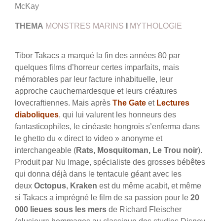
McKay
THEMA
MONSTRES MARINS
I
MYTHOLOGIE
Tibor Takacs a marqué la fin des années 80 par
quelques films d’horreur certes imparfaits, mais
mémorables par leur facture inhabituelle, leur
approche cauchemardesque et leurs créatures
lovecraftiennes. Mais après
The Gate
et
Lectures
diaboliques
, qui lui valurent les honneurs des
fantasticophiles, le cinéaste hongrois s’enferma dans
le ghetto du « direct to video » anonyme et
interchangeable (
Rats, Mosquitoman, Le Trou noir
).
Produit par Nu Image, spécialiste des grosses bébêtes
qui donna déjà dans le tentacule géant avec les
deux
Octopus
,
Kraken
est du même acabit, et même
si Takacs a imprégné le film de sa passion pour le
20
000 lieues sous les mers
de Richard Fleischer