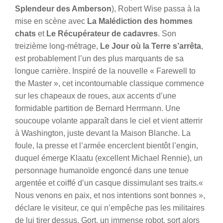
Splendeur des Amberson
), Robert Wise passa à la
mise en scène avec
La Malédiction des hommes
chats
et
Le Récupérateur de cadavres
. Son
treizième long-métrage,
Le Jour où la Terre s’arrêta
,
est probablement l’un des plus marquants de sa
longue carrière. Inspiré de la nouvelle « Farewell to
the Master », cet incontournable classique commence
sur les chapeaux de roues, aux accents d’une
formidable partition de Bernard Herrmann.
Une
soucoupe volante apparaît dans le ciel et vient atterrir
à Washington, juste devant la Maison Blanche. La
foule, la presse et l’armée encerclent bientôt l’engin,
duquel émerge Klaatu (excellent Michael Rennie), un
personnage humanoïde engoncé dans une tenue
argentée et coiffé d’un casque dissimulant ses traits.«
Nous venons en paix, et nos intentions sont bonnes »,
déclare le visiteur, ce qui n’empêche pas les militaires
de lui tirer dessus. Gort, un immense robot, sort alors