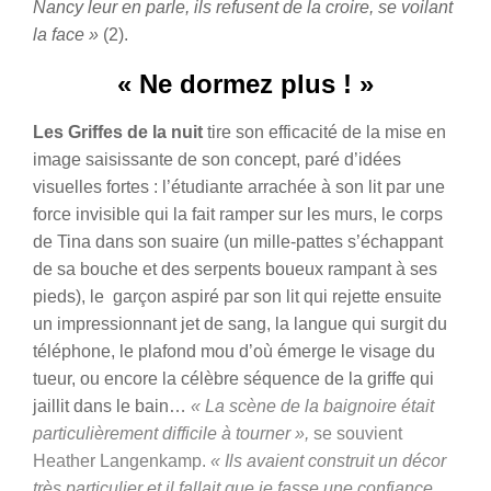
Nancy leur en parle, ils refusent de la croire, se voilant
la face »
(2).
« Ne dormez plus ! »
Les Griffes de la nuit
tire son efficacité de la mise en
image saisissante de son concept, paré d’idées
visuelles fortes : l’étudiante arrachée à son lit par une
force invisible qui la fait ramper sur les murs, le corps
de Tina dans son suaire (un mille-pattes s’échappant
de sa bouche et des serpents boueux rampant à ses
pieds), le garçon aspiré par son lit qui rejette ensuite
un impressionnant jet de sang, la langue qui surgit du
téléphone, le plafond mou d’où émerge le visage du
tueur, ou encore la célèbre séquence de
la griffe qui
jaillit dans le bain
…
« La scène de la baignoire était
particulièrement difficile à tourner »,
se souvient
Heather Langenkamp.
« Ils avaient construit un décor
très particulier et il fallait que je fasse une confiance