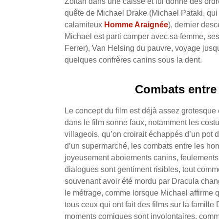
Zoltan dans une caisse et lui donne des ordr
quête de Michael Drake (Michael Pataki, qui
calamiteux
Homme Araignée
), dernier des
Michael est parti camper avec sa femme, ses
Ferrer), Van Helsing du pauvre, voyage jusq
quelques confrères canins sous la dent.
Combats entre 
Le concept du film est déjà assez grotesque en
dans le film sonne faux, notamment les cost
villageois, qu’on croirait échappés d’un pot
d’un supermarché, les combats entre les hom
joyeusement aboiements canins, feulements d
dialogues sont gentiment risibles, tout comme
souvenant avoir été mordu par Dracula chang
le métrage, comme lorsque Michael affirme qu
tous ceux qui ont fait des films sur la famill
moments comiques sont involontaires, comme