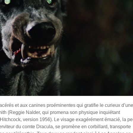
 acérés et aux canines proéminentes qui gratifie le curieux d’un
Smith (Reggie Nalder, qui promena son physique inquiétant
 Hitchcock, version 1956). Le visage exagérément émacié, la p
 serviteur du comte Dracula, se promène en corbillard, transporte