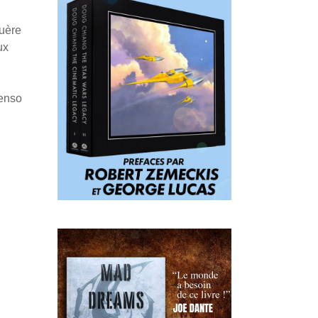
guère
ux
Penso