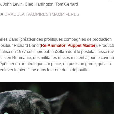
, John Levin, Cleo Harrington, Tom Gerrard
MA
DRACULA
I
VAMPIRES
I
MAMMIFERES
harles Band (créateur des prolifiques compagnies de production
ositeur Richard Band (
Re-Animator
,
Puppet Master
). Product
réalisa en 1977 cet improbable
Zoltan
dont le postulat laisse rêv
losifs en Roumanie, des militaires russes mettent à jour le cavea
dépêcher un archéologue sur place, on poste un garde, qui a la
enlever le pieu fiché dans le cœur de la dépouille.