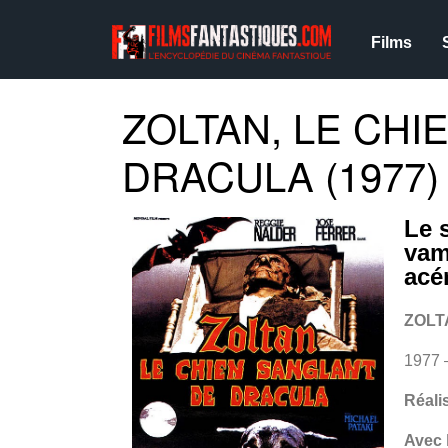
Films
ZOLTAN, LE CHI
DRACULA (1977)
Le 
vam
acé
ZOLT
1977 
Réali
Avec