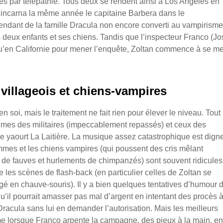
es par télépathie. Tous deux se rendent ainsi à Los Angeles en
 incarna la même année le capitaine Barbera dans le
cendant de la famille Dracula non encore converti au vampirisme
 deux enfants et ses chiens. Tandis que l’inspecteur Franco (Jo
u’en Californie pour mener l’enquête, Zoltan commence à se me
villageois et chiens-vampires
 soi, mais le traitement ne fait rien pour élever le niveau. Tout
umes des militaires (impeccablement repassés) et ceux des
 de yaourt La Laitière. La musique assez catastrophique est dign
mes et les chiens vampires (qui poussent des cris mêlant
e fauves et hurlements de chimpanzés) sont souvent ridicules,
 les scènes de flash-back (en particulier celles de Zoltan se
é en chauve-souris). Il y a bien quelques tentatives d’humour 
’il pourrait amasser pas mal d’argent en intentant des procès 
e Dracula sans lui en demander l’autorisation. Mais les meilleurs
 lorsque Franco arpente la campagne, des pieux à la main, en