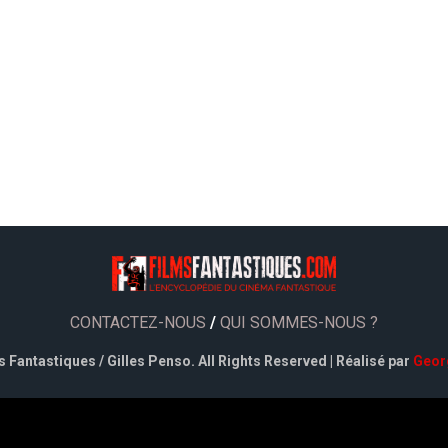
CONTACTEZ-NOUS
/
QUI SOMMES-NOUS ?
 Fantastiques / Gilles Penso. All Rights Reserved | Réalisé par
Geor