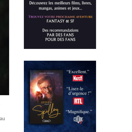
e
eau