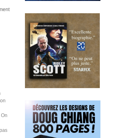
ement
n
son
. On
 pas