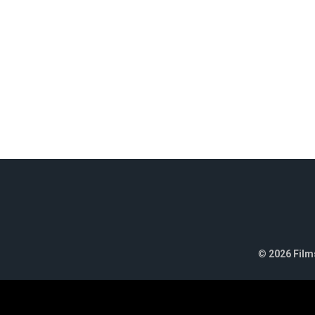
©
2026 Films