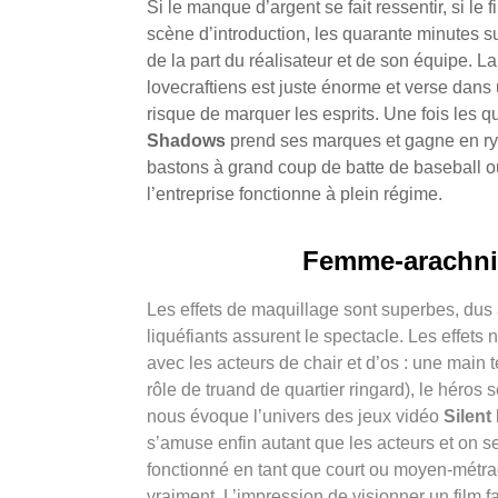
Si le manque d’argent se fait ressentir, si l
scène d’introduction, les quarante minutes s
de la part du réalisateur et de son équipe. 
lovecraftiens est juste énorme et verse dan
risque de marquer les esprits. Une fois les 
Shadows
prend ses marques et gagne en rythm
bastons à grand coup de batte de baseball ou
l’entreprise fonctionne à plein régime.
Femme-arachnid
Les effets de maquillage sont superbes, dus 
liquéfiants assurent le spectacle. Les effets
avec les acteurs de chair et d’os : une main 
rôle de truand de quartier ringard), le héro
nous évoque l’univers des jeux vidéo
Silent 
s’amuse enfin autant que les acteurs et on se
fonctionné en tant que court ou moyen-métra
vraiment. L’impression de visionner un film f