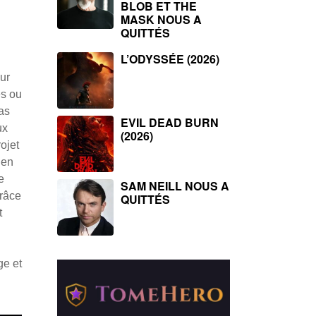
BLOB ET THE
MASK NOUS A
QUITTÉS
L’ODYSSÉE (2026)
ur
es ou
pas
EVIL DEAD BURN
ux
(2026)
ojet
 en
e
SAM NEILL NOUS A
grâce
QUITTÉS
t
ge et