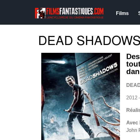
Films
DEAD SHADOWS 
Des
tou
dan
DEA
2012
Réali
Avec
John 