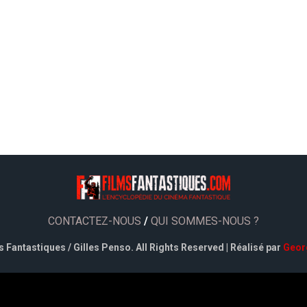
CONTACTEZ-NOUS
/
QUI SOMMES-NOUS ?
 Fantastiques / Gilles Penso. All Rights Reserved | Réalisé par
Geor