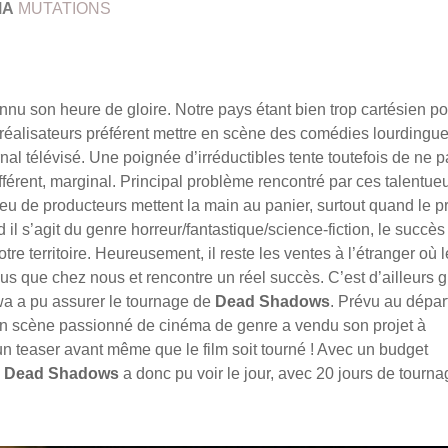
MA
MUTATIONS
nu son heure de gloire. Notre pays étant bien trop cartésien po
es réalisateurs préférent mettre en scène des comédies lourdingu
rnal télévisé. Une poignée d’irréductibles tente toutefois de ne 
fférent, marginal. Principal problème rencontré par ces talentue
 Peu de producteurs mettent la main au panier, surtout quand le pr
 il s’agit du genre horreur/fantastique/science-fiction, le succès
re territoire. Heureusement, il reste les ventes à l’étranger où l
s que chez nous et rencontre un réel succès. C’est d’ailleurs 
wa
a pu assurer le tournage de
Dead Shadows
. Prévu au dépar
n scène passionné de cinéma de genre a vendu son projet à
t un teaser avant même que le film soit tourné ! Avec un budget
,
Dead Shadows
a donc pu voir le jour, avec 20 jours de tourna