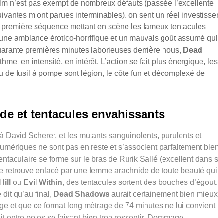
e film n’est pas exempt de nombreux défauts (passée l’excellente
uivantes m’ont parues interminables), on sent un réel investiss
La première séquence mettant en scène les fameux tentacules
s une ambiance érotico-horrifique et un mauvais goût assumé qui
quarante premières minutes laborieuses derrière nous,
Dead
e, en intensité, en intérêt. L’action se fait plus énergique, les
 de fusil à pompe sont légion, le côté fun et décomplexé de
e et tentacules envahissants
à David Scherer, et les mutants sanguinolents, purulents et
 numériques ne sont pas en reste et s’associent parfaitement bie
tentaculaire se forme sur le bras de Rurik Sallé
(excellent dans 
s se retrouve enlacé par une femme arachnide de toute beauté qui
Hill
ou
Evil Within
, des tentacules sortent des bouches d’égout
 dit qu’au final,
Dead Shadows
aurait certainement bien mieux
ge et que ce format long métrage de 74 minutes ne lui convient
ait entre potes se faisant bien trop ressentir. Dommage.