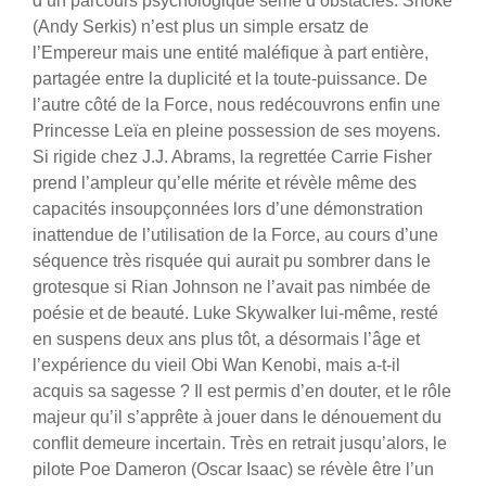
d’un parcours psychologique semé d’obstacles. Snoke
(Andy Serkis) n’est plus un simple ersatz de
l’Empereur mais une entité maléfique à part entière,
partagée entre la duplicité et la toute-puissance. De
l’autre côté de la Force, nous redécouvrons enfin une
Princesse Leïa en pleine possession de ses moyens.
Si rigide chez J.J. Abrams, la regrettée Carrie Fisher
prend l’ampleur qu’elle mérite et révèle même des
capacités insoupçonnées lors d’une démonstration
inattendue de l’utilisation de la Force, au cours d’une
séquence très risquée qui aurait pu sombrer dans le
grotesque si Rian Johnson ne l’avait pas nimbée de
poésie et de beauté. Luke Skywalker lui-même, resté
en suspens deux ans plus tôt, a désormais l’âge et
l’expérience du vieil Obi Wan Kenobi, mais a-t-il
acquis sa sagesse ? Il est permis d’en douter, et le rôle
majeur qu’il s’apprête à jouer dans le dénouement du
conflit demeure incertain. Très en retrait jusqu’alors, le
pilote Poe Dameron (Oscar Isaac) se révèle être l’un