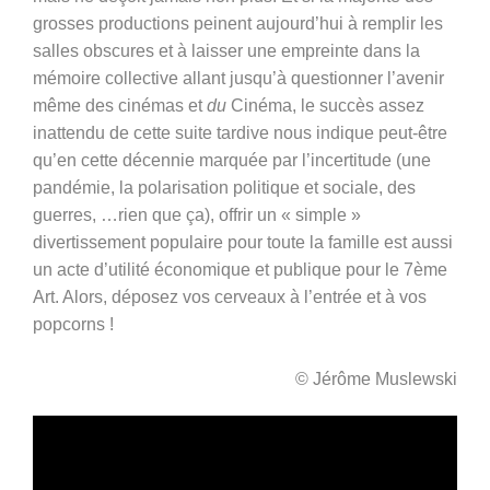
grosses productions peinent aujourd’hui à remplir les
salles obscures et à laisser une empreinte dans la
mémoire collective allant jusqu’à questionner l’avenir
même des cinémas et
du
Cinéma, le succès assez
inattendu de cette suite tardive nous indique peut-être
qu’en cette décennie marquée par l’incertitude (une
pandémie, la polarisation politique et sociale, des
guerres, …rien que ça), offrir un « simple »
divertissement populaire pour toute la famille est aussi
un acte d’utilité économique et publique pour le 7ème
Art. Alors, déposez vos cerveaux à l’entrée et à vos
popcorns !
© Jérôme Muslewski