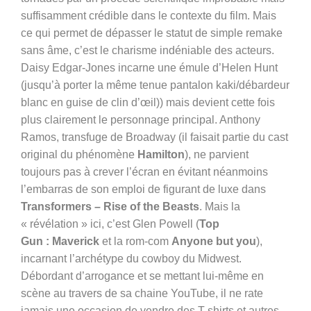
suffisamment crédible dans le contexte du film. Mais
ce qui permet de dépasser le statut de simple remake
sans âme, c’est le charisme indéniable des acteurs
.
Daisy Edgar-Jones incarne une émule d’Helen Hunt
(jusqu’à porter la même tenue pantalon kaki/débardeur
blanc en guise de clin d’œil)) mais devient cette fois
plus clairement le personnage principal. Anthony
Ramos, transfuge de Broadway (il faisait partie du cast
original du phénomène
Hamilton
),
ne parvient
toujours pas à crever l’écran
en évitant
néanmoins
l’embarras de son emploi de figurant de luxe dans
Transformers – Rise of the Beasts
.
Mais la
« révélation » ici, c’est Glen Powell (
Top
Gun
:
Maverick
et la rom-com
Anyone but you
),
incarnant l’archétype du cowboy du Midwest
.
D
ébordant d’arrogance et se mettant lui-même en
scène au travers de sa chaine YouTube, il ne rate
jamais une occasion de vendre des T-shirts et autres