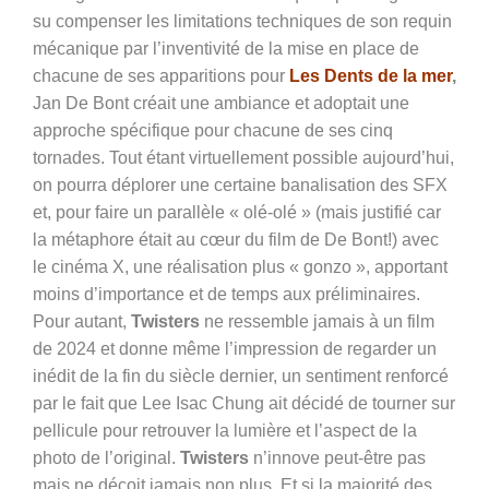
su compenser les limitations techniques de son requin
mécanique par l’inventivité de la mise en place de
chacune de ses apparitions pour
Les
Dents de la
m
er
,
Jan De Bont créait une ambiance et adoptait une
approche spécifique pour chacune de ses cinq
tornades. Tout étant virtuellement possible aujourd’hui,
on pourra déplorer une certaine banalisation des SFX
et, pour faire un parallèle « olé-olé » (mais justifié car
la métaphore était au cœur du film de De Bont!) avec
le cinéma X, une réalisation plus « gonzo », apportant
moins d’importance et de temps aux préliminaires.
P
our autant
,
Twisters
ne ressemble jamais à un film
de 2024 et donne même l’impression de regarder un
inédit de la fin du siècle dernier, un sentiment renforcé
par le fait que Lee Isac Chung ait décidé de tourner sur
pellicule pour retrouver la lumière et l’aspect de la
photo de l’original.
Twisters
n’innove peut-être pas
mais ne déçoit jamais non plus. Et si la majorité des