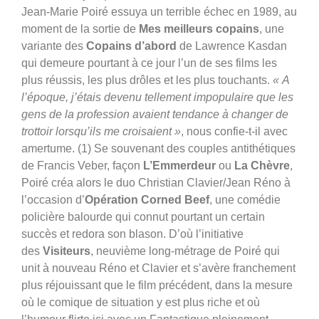
Jean-Marie Poiré essuya un terrible échec en 1989, au
moment de la sortie de
Mes meilleurs copains
, une
variante des
Copains d’abord
de Lawrence Kasdan
qui demeure pourtant à ce jour l’un de ses films les
plus réussis, les plus drôles et les plus touchants.
« A
l’époque, j’étais devenu tellement impopulaire que les
gens de la profession avaient tendance à changer de
trottoir lorsqu’ils me croisaient »
, nous confie-t-il avec
amertume. (1) Se souvenant des couples antithétiques
de Francis Veber, façon
L’Emmerdeur
ou
La Chèvre
,
Poiré créa alors le duo Christian Clavier/Jean Réno à
l’occasion d’
Opération Corned Beef
, une comédie
policière balourde qui connut pourtant un certain
succès et redora son blason.
D’où l’initiative
des
Visiteurs
, neuvième long-métrage de Poiré qui
unit à nouveau Réno et Clavier et s’avère franchement
plus réjouissant que le film précédent, dans la mesure
où le comique de situation y est plus riche et où