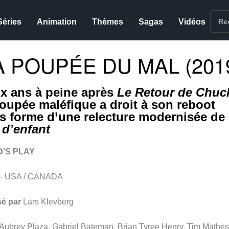
Séries
Animation
Thèmes
Sagas
Vidéos
A POUPÉE DU MAL (201
x ans à peine après
Le Retour de Chuc
poupée maléfique a droit à son reboot
s forme d’une relecture modernisée de
 d’enfant
D’S PLAY
– USA / CANADA
sé par
Lars Klevberg
Aubrey Plaza, Gabriel Bateman, Brian Tyree Henry, Tim Mathes