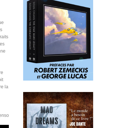
ue
es
raits
ies
une
re
it
re la
Penso