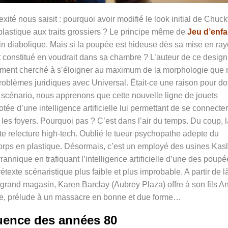
xité nous saisit : pourquoi avoir modifié le look initial de Chuc
 plastique aux traits grossiers ? Le principe même de
Jeu d’enfa
in diabolique. Mais si la poupée est hideuse dès sa mise en ra
constitué en voudrait dans sa chambre ? L’auteur de ce design
lement cherché à s’éloigner au maximum de la morphologie que
problèmes juridiques avec Universal. Était-ce une raison pour do
 scénario, nous apprenons que cette nouvelle ligne de jouets
tée d’une intelligence artificielle lui permettant de se connecter
les foyers. Pourquoi pas ? C’est dans l’air du temps. Du coup, l
e relecture high-tech. Oublié le tueur psychopathe adepte du
corps en plastique. Désormais, c’est un employé des usines Kas
nnique en trafiquant l’intelligence artificielle d’une des poupé
rétexte scénaristique plus faible et plus improbable. A partir de là
grand magasin, Karen Barclay (Aubrey Plaza) offre à son fils A
ée, prélude à un massacre en bonne et due forme…
luence des années 80