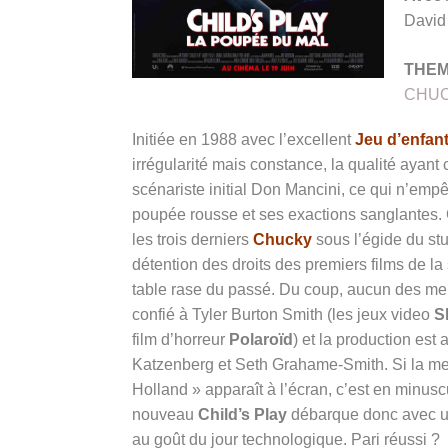
David 
THE
CHU
Initiée en 1988 avec l’excellent
Jeu d’enfan
irrégularité mais constance, la qualité ayant
scénariste initial Don Mancini, ce qui n’em
poupée rousse et ses exactions sanglantes. O
les trois derniers
Chucky
sous l’égide du st
détention des droits des premiers films de 
table rase du passé. Du coup, aucun des mem
confié à Tyler Burton Smith (les jeux video
S
film d’horreur
Polaroïd
) et la production es
Katzenberg et Seth Grahame-Smith. Si la men
Holland » apparaît à l’écran, c’est en minusc
nouveau
Child’s Play
débarque donc avec un
au goût du jour technologique. Pari réussi ?