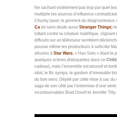
Ne sachant visiblement pas trop par quel bou
multiplie les sources d’influence contradict
Chucky (avec le gimmick du doigt lumineux au
Ça
(et sans doute aussi
Stranger Things
) l
luttant contre la créature maléfique, clignan
diffusés sur un téléviseur semblent déclenche
pousse même les producteurs à solliciter Mar
allusion à
Star Wars
, « Han Solo » étant le
quelques scènes distrayantes dans ce
Child
cadeau), mais l’ensemble est poussif et tomb
idiot, le flic sympa, le gardien d’immeuble b
du bon sens. Dépité par cette mise à sac du 
saga de son côté par l’entremise d’une sér
incontournables Brad Dourif et Jennifer Tilly.