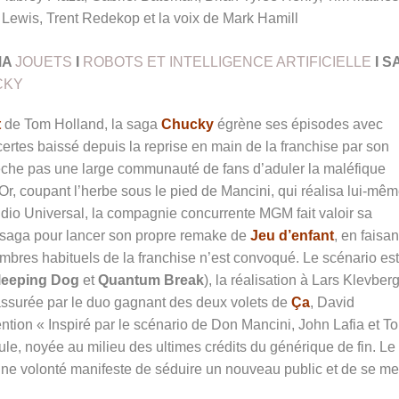
Lewis, Trent Redekop et la voix de Mark Hamill
MA
JOUETS
I
ROBOTS ET INTELLIGENCE ARTIFICIELLE
I
S
CKY
t
de Tom Holland, la saga
Chucky
égrène ses épisodes avec
 certes baissé depuis la reprise en main de la franchise par son
pêche pas une large communauté de fans d’aduler la maléfique
r, coupant l’herbe sous le pied de Mancini, qui réalisa lui-mê
udio Universal, la compagnie concurrente MGM fait valoir sa
la saga pour lancer son propre remake de
Jeu d’enfant
, en faisan
bres habituels de la franchise n’est convoqué. Le scénario est
leeping Dog
et
Quantum Break
), la réalisation à
Lars Klevberg
t assurée par le duo gagnant des deux volets de
Ça
,
David
tion « Inspiré par le scénario de Don Mancini, John Lafia et T
ule, noyée au milieu des ultimes crédits du générique de fin. Le
e volonté manifeste de séduire un nouveau public et de se met