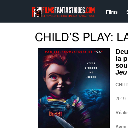
Films
CHILD’S PLAY: L
Deu
la 
sou
Jeu
CHIL
2019 
Réali
Avec