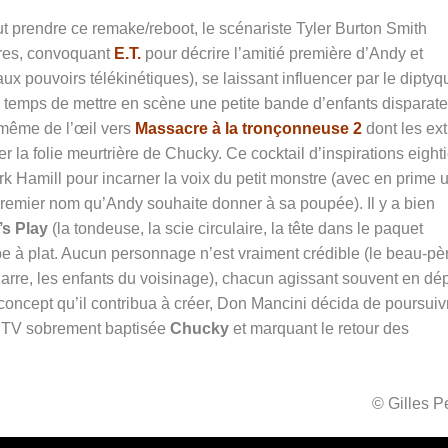
t prendre ce remake/reboot, le scénariste Tyler Burton Smith
oires, convoquant
E.T.
pour décrire l’amitié première d’Andy et
x pouvoirs télékinétiques), se laissant influencer par le diptyq
e temps de mettre en scène une petite bande d’enfants disparat
t même de l’œil vers
Massacre à la tronçonneuse 2
dont les ext
r la folie meurtrière de Chucky. Ce cocktail d’inspirations eight
k Hamill pour incarner la voix du petit monstre (avec en prime 
 premier nom qu’Andy souhaite donner à sa poupée). Il y a bien
’s Play
(la tondeuse, la scie circulaire, la tête dans le paquet
e à plat. Aucun personnage n’est vraiment crédible (le beau-pè
izarre, les enfants du voisinage), chacun agissant souvent en dép
concept qu’il contribua à créer, Don Mancini décida de poursuiv
ie TV sobrement baptisée
Chucky
et marquant le retour des
© Gilles 