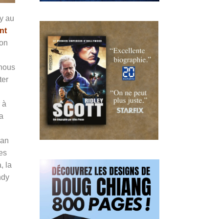
ky au
nt
yon
 nous
ter
 à
a
lan
es
, la
ndy