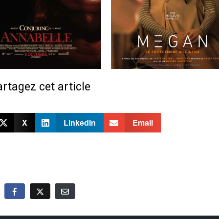
rtagez cet article
X
Linkedin
Email