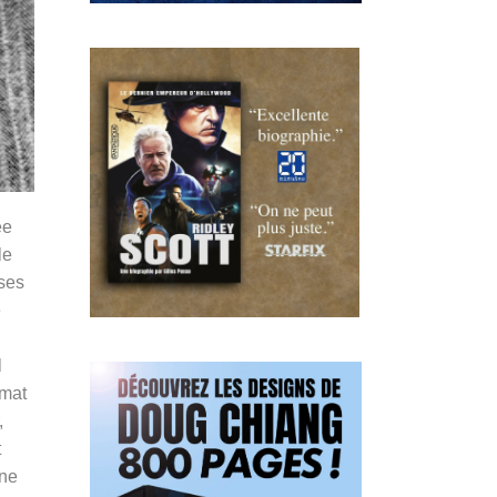
ée
le
 ses
e
l
ymat
,
t
une