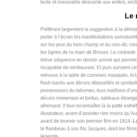
lente et inexorable descente aux enfers, orc
Le 
Préférant largement la suggestion à la démon
porter à l’écran les manifestations surnaturel
sur les jeux du hors champ et du non-dit, c
les lignes de la main de Brissot. Le cinéas
brève séquence en dessin animé qui permet de
incapable de rembourser. Et puis survient c
retrouve à la table de convives masqués, écla
flash-backs aux décors dépouillés et symboli
possesseurs du talisman, tous maillons d’u
décors immenses et tordus, tableaux étrange
allemand. Il faut reconnaître là la patte esth
illustrateur, avant d’assister rien moins qu’
avant de tourner son premier film en 1914.
L
le flambeau à son fils Jacques, dont les films
légende.