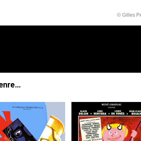
© Gilles 
genre…