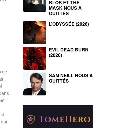
BLOB ET THE
MASK NOUS A
QUITTÉS
L’ODYSSÉE (2026)
EVIL DEAD BURN
(2026)
o de
SAM NEILL NOUS A
in.
QUITTÉS
el
 dans
mme
and
 qui