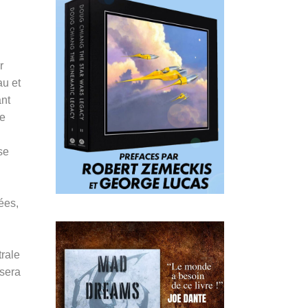
r
au et
ant
ne
se
ées,
trale
ssera