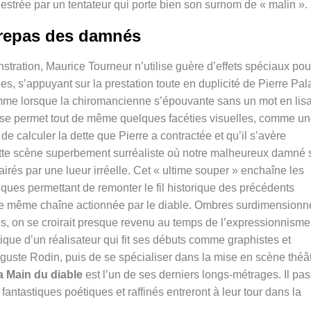
hestrée par un tentateur qui porte bien son surnom de « malin ».
repas des damnés
stration, Maurice Tourneur n’utilise guère d’effets spéciaux pou
les, s’appuyant sur la prestation toute en duplicité de Pierre Pal
omme lorsque la chiromancienne s’épouvante sans un mot en lis
te se permet tout de même quelques facéties visuelles, comme u
 calculer la dette que Pierre a contractée et qu’il s’avère
ette scène superbement surréaliste où notre malheureux damné 
irés par une lueur irréelle. Cet « ultime souper » enchaîne les
ques permettant de remonter le fil historique des précédents
ne même chaîne actionnée par le diable. Ombres surdimensionn
s, on se croirait presque revenu au temps de l’expressionnisme
étique d’un réalisateur qui fit ses débuts comme graphistes et
Auguste Rodin, puis de se spécialiser dans la mise en scène théâ
a Main du diable
est l’un de ses derniers longs-métrages. Il pa
 fantastiques poétiques et raffinés entreront à leur tour dans la