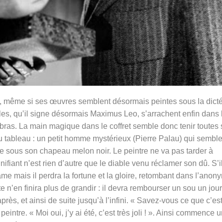
on, même si ses œuvres semblent désormais peintes sous la dict
iles, qu’il signe désormais Maximus Leo, s’arrachent enfin dans 
es bras. La main magique dans le coffret semble donc tenir toutes
 tableau : un petit homme mystérieux (Pierre Palau) qui sembl
re sous son chapeau melon noir. Le peintre ne va pas tarder à
fiant n’est rien d’autre que le diable venu réclamer son dû. S’i
me mais il perdra la fortune et la gloire, retombant dans l’anon
tte n’en finira plus de grandir : il devra rembourser un sou un jour
près, et ainsi de suite jusqu’à l’infini. « Savez-vous ce que c’es
peintre. « Moi oui, j’y ai été, c’est très joli ! ». Ainsi commence 