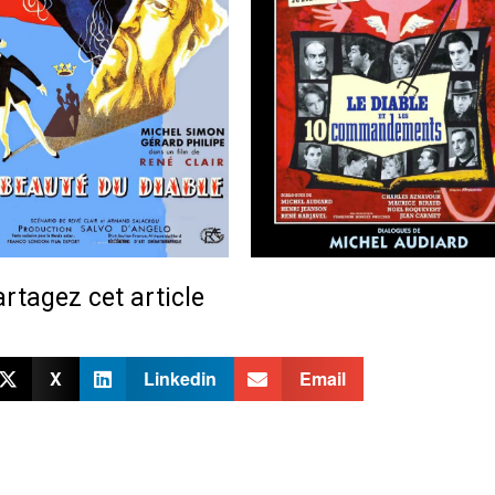
rtagez cet article
X
Linkedin
Email