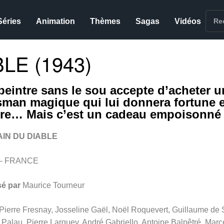
Séries
Animation
Thèmes
Sagas
Vidéos
LE (1943)
peintre sans le sou accepte d’acheter u
isman magique qui lui donnera fortune e
ire… Mais c’est un cadeau empoisonné
AIN DU DIABLE
 – FRANCE
sé par
Maurice Tourneur
Pierre Fresnay, Josseline Gaël, Noël Roquevert, Guillaume de 
 Palau, Pierre Larquey, André Gabriello, Antoine Balpêtré, Marc