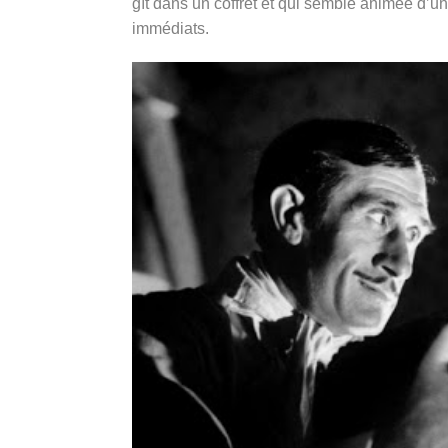
gît dans un coffret et qui semble animée d’u
immédiats.