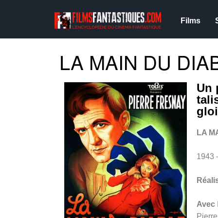
Films
LA MAIN DU DIAB
Un 
tal
glo
LA M
1943
Réali
Avec
Pierre