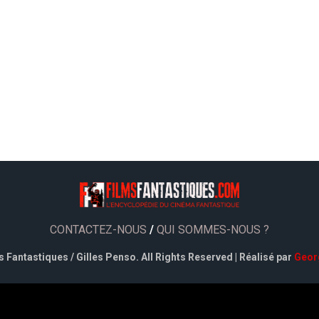
CONTACTEZ-NOUS
/
QUI SOMMES-NOUS ?
 Fantastiques / Gilles Penso. All Rights Reserved | Réalisé par
Geor