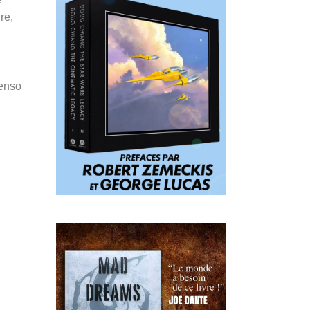
re,
Penso