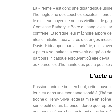
La « ferme » est donc une gigantesque usin
l’hémoglobine des couches sociales inférieur
le meilleur moyen de ne pas vieillir et de gag
Comtesse Bathory. « Boire du sang, c’est l’a
confrérie. Et lorsque leur mâchoire arbore des
rites d’initiation aux allures d’étranges mes
Davis. Kidnappée par la confrérie, elle s’av
« pairs » souhaitent la convertir de gré ou 
parcours initiatique éprouvant où elle devra 
aux parcelles d’humanité qui, peu à peu, se 
L’acte 
Passionnante de bout en bout, cette nouvell
leur jeu dans une étonnante sobriété (l’héro
trogne d’Henry Silva) et de la mise en scène
sur le petit écran. La prison dorée que repré
quelques scènes choc resteront dans les mé