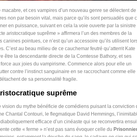
e macabre, et ces vampires d’un nouveau genre se délectent de
es non par besoin vital, mais parce qu’ils sont persuadés que c
ner en puissance, suivant en cela la voie ouverte par la sinistre
cte aristocratique suprême » affirmera l’un des membres de la
 canines pointues, ce n’est qu’un accessoire qu’ils utilisent lor
ses. C’est au beau milieu de ce cauchemar feutré qu’atterrit Kate
ère être la descendante directe de la Comtesse Bathory, et ses
de force aux joies du vampirisme. Commence alors pour elle un
lutter contre l’instinct sanguinaire en se raccrochant comme elle
détachent de sa personnalité fragile.
aristocratique suprême
e vision du mythe bénéficie de comédiens puisant la conviction 
ïne Chantal Contouri, le flegmatique David Hemmings, l’inimitab
 diaboliquement efficace d’un cinéaste qui se reconvertira ensui
sente cette « ferme » n’est pas sans évoquer celle du
Prisonnie
moires, notamment la douche de sang, le cadavre en cire qui s