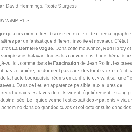
nar, David Hemmings, Rosie Sturgess
MA
VAMPIRES
it jusqu’alors montré très discrète en matière de cinématographie
attirés par un fantastique différent, insolite et novateur. C’était
autres
La Dernière vague
. Dans cette mouvance, Rod Hardy et
 vampirisme, balayant toutes les conventions d’une thématique
jà-vu. Ici, comme dans le
Fascination
de Jean Rollin, les buve
nt pas la lumière, ne dorment pas dans des tombeaux et n’ont p
 de la haute bourgeoisie, réunis en confrérie et vivant sur une îl
ouveau. Dans ce lieu en apparence paisible, aux allures de
breux humains-esclaves dont ils vident régulièrement le sang p
dustrialisée. Le liquide vermeil est extrait des « patients » via u
s acheminé dans de grandes cuves et collecté ensuite dans des