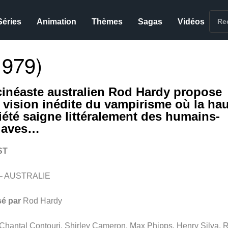
Séries
Animation
Thèmes
Sagas
Vidéos
979)
cinéaste australien Rod Hardy propose
 vision inédite du vampirisme où la ha
iété saigne littéralement des humains-
laves…
ST
 – AUSTRALIE
sé par
Rod Hardy
Chantal Contouri, Shirley Cameron, Max Phipps, Henry Silva, 