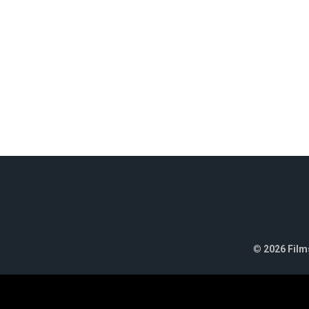
©
2026 Films