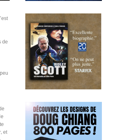
’est
s de
 peu
de
le
te
r
, et
e