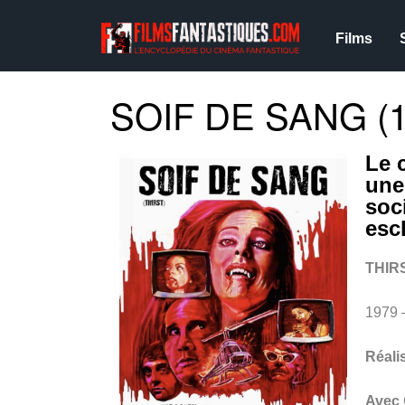
Films
SOIF DE SANG (1
Le 
une
soc
esc
THIR
1979
Réali
Avec