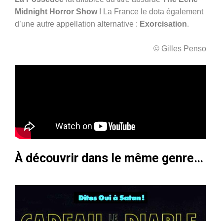
Midnight Horror Show
! La France le dota également
d’une autre appellation alternative :
Exorcisation
.
© Gilles Penso
À découvrir dans le même genre…