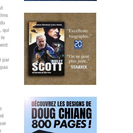
ut
ilms
 du
, qui
 le
ment
é par
 pas
e
ré
que
e