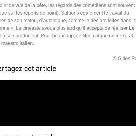
oint de vue de la bête, les regards des comédiens sont souvent
oue sur les reports de point). Saluons également le travail du
ces de son matou, d’autant que, comme le déclare Miles dans l
sonne ». Le cinéaste avoua plus tard qu’il accepta de réaliser
Le
e à son producteur. Pour beaucoup, ce film marque un inexorab
 maestro italien.
© Gilles 
rtagez cet article