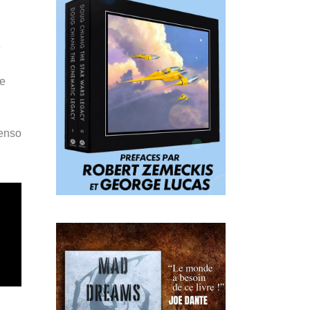
e
le
Penso