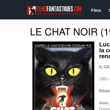
Films
LE CHAT NOIR (1
Luc
la 
ren
IL G
1981 
Réali
Avec
Dagma