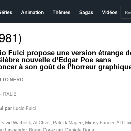
Séries
Animation
Thèmes
Sagas
Vidéos
981)
io Fulci propose une version étrange d
célèbre nouvelle d’Edgar Poe sans
oncer à son goût de l’horreur graphiqu
ATTO NERO
– ITALIE
sé par
Lucio Fulci
David Warbeck, Al Cliver, Patrick Magee, Mimsy Farmer, Al Clive
r Lassander, Bruno Corazzari, Daniela Doria