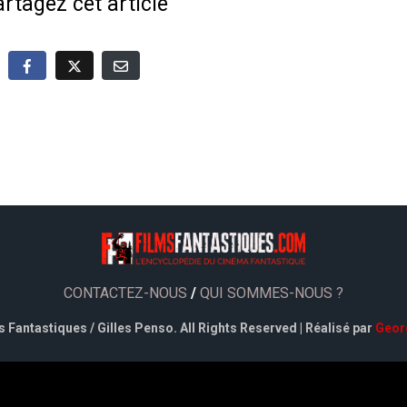
rtagez cet article
CONTACTEZ-NOUS
/
QUI SOMMES-NOUS ?
 Fantastiques / Gilles Penso. All Rights Reserved | Réalisé par
Geor