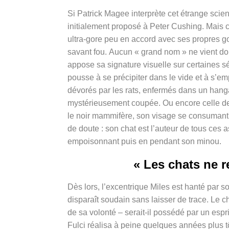
Si Patrick Magee interprète cet étrange scient
initialement proposé à Peter Cushing. Mais ce
ultra-gore peu en accord avec ses propres g
savant fou.
Aucun « grand nom » ne vient
do
appose sa signature visuelle sur certaines s
pousse à se précipiter dans le vide et à s’em
dévorés par les rats, enfermés dans un hangar
mystérieusement coupée. Ou encore celle 
le noir mammifère,
son visage se consumant 
de doute : son chat est l’auteur de tous ces 
empoisonnant puis en pendant son minou.
« Les chats ne r
Dès lors, l’excentrique Miles est hanté par so
disparaît soudain sans laisser de trace. Le ch
de sa volonté – serait-il possédé par un esp
Fulci réalisa à peine quelques années plus t