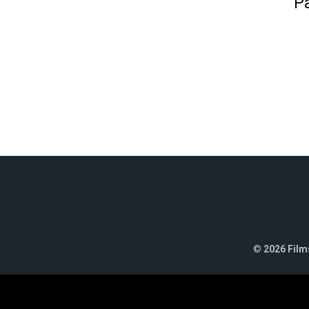
Pa
©
2026 Films