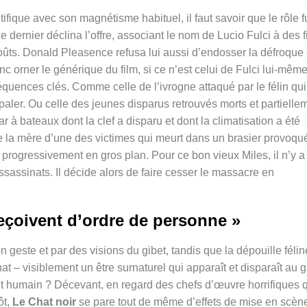
ifique avec son magnétisme habituel, il faut savoir que le rôle f
 dernier déclina l’offre, associant le nom de Lucio Fulci à des f
oûts. Donald Pleasence refusa lui aussi d’endosser la défroque
nc orner le générique du film, si ce n’est celui de Fulci lui-même
équences clés. Comme celle de l’ivrogne attaqué par le félin qui
paler. Ou celle des jeunes disparus retrouvés morts et partielle
 à bateaux dont la clef a disparu et dont la climatisation a été
de
la mère d’une des victimes qui meurt dans un brasier provoqu
progressivement en gros plan.
Pour ce bon vieux Miles, il n’y a
assassinats. Il décide alors de faire cesser le massacre en
eçoivent d’ordre de personne »
n geste et par des visions du gibet, tandis que la dépouille félin
at – visiblement un être surnaturel qui apparaît et disparaît au g
rit humain ? Décevant, en regard des chefs d’œuvre horrifiques 
ôt,
Le Chat noir
se pare tout de même d’effets de mise en scèn