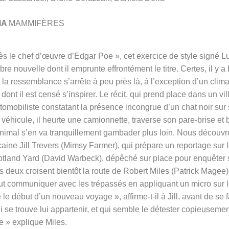
MA
MAMMIFÈRES
s le chef d’œuvre d’Edgar Poe », cet exercice de style signé L
re nouvelle dont il emprunte effrontément le titre. Certes, il y a
 la ressemblance s’arrête à peu près là, à l’exception d’un clim
dont il est censé s’inspirer. Le récit, qui prend place dans un vi
omobiliste constatant la présence incongrue d’un chat noir sur
 véhicule, il heurte une camionnette, traverse son pare-brise et 
’animal s’en va tranquillement gambader plus loin. Nous découv
aine Jill Trevers (Mimsy Farmer), qui prépare un reportage sur 
Scotland Yard (David Warbeck), dépêché sur place pour enquêter 
s deux croisent bientôt la route de Robert Miles (Patrick Magee)
t communiquer avec les trépassés en appliquant un micro sur l
 le début d’un nouveau voyage », affirme-t-il à Jill, avant de se f
ui se trouve lui appartenir, et qui semble le détester copieusemen
e » explique Miles.