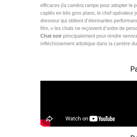
efficaces (la caméra rampe pour adopter le p
captés en très gros plans, le chef opérateur j
dresseur qui obtient d’étonnantes performan
film, « les chats ne reçoivent d’ordre de per
Chat noir
principalement pour rendre servic
infléchissement artistique dans la carrière du
Pa