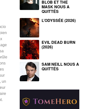
BLOB ET THE
MASK NOUS A
QUITTÉS
L’ODYSSÉE (2026)
ucio
 bien
ax
EVIL DEAD BURN
llage
(2026)
 sa
brûle
rons
SAM NEILL NOUS A
QUITTÉS
les
sur
, un
eur
aire
t.