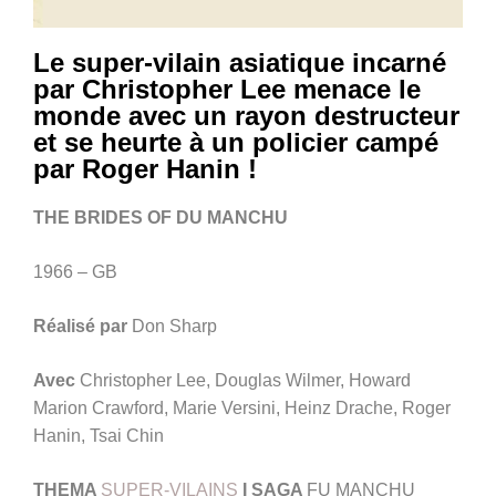
Le super-vilain asiatique incarné
par Christopher Lee menace le
monde avec un rayon destructeur
et se heurte à un policier campé
par Roger Hanin !
THE BRIDES OF DU MANCHU
1966 – GB
Réalisé par
Don Sharp
Avec
Christopher Lee, Douglas Wilmer, Howard
Marion Crawford, Marie Versini, Heinz Drache, Roger
Hanin, Tsai Chin
THEMA
SUPER-VILAINS
I SAGA
FU MANCHU