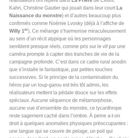
réalisateurs ont repéré dans
La Prière
de Cédric
Kahn, Christine Gautier qui jouait dans leur court
La
Naissance du monstre
) et d’autres beaucoup plus
confirmés comme Noémie Lvosky (déjà à l’affiche de
er
Willy 1
). Ce mélange s’harmonise miraculeusement
au sein d’un récit atypique où les personnages
semblent presque réels, comme pris sur le vif par une
caméra prompte à capter des tranches de vie de la
campagne profonde. C’est dans ce cadre rural anodin
que s’installe le fantastique, par petites touches
successives. Si le principe de la contamination du
héros par un loup-garou est très tôt admis, les
réalisateurs mettent la pédale douce sur les effets
spéciaux. Aucune séquence de métamorphose,
aucune vue d’ensemble du monstre, ce lycanthrope
reste sagement caché dans l’ombre. À peine a-t-on
droit à quelques anomalies physiques préoccupantes :
une langue qui se couvre de pelage, un poil qui