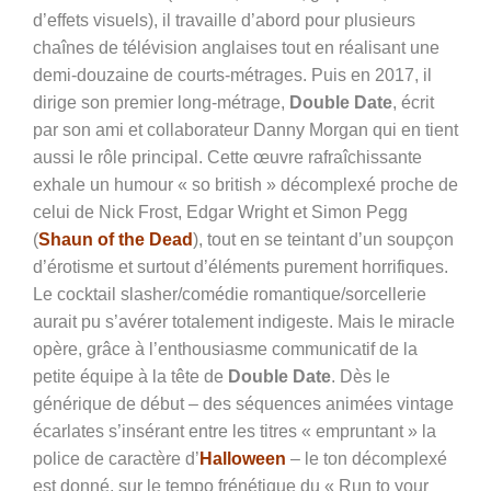
d’effets visuels), il travaille d’abord pour plusieurs
chaînes de télévision anglaises tout en réalisant une
demi-douzaine de courts-métrages. Puis en 2017, il
dirige son premier long-métrage,
Double Date
, écrit
par son ami et collaborateur Danny Morgan qui en tient
aussi le rôle principal. Cette œuvre rafraîchissante
exhale un humour « so british » décomplexé proche de
celui de Nick Frost, Edgar Wright et Simon Pegg
(
Shaun of the Dead
), tout en se teintant d’un soupçon
d’érotisme et surtout d’éléments purement horrifiques.
Le cocktail slasher/comédie romantique/sorcellerie
aurait pu s’avérer totalement indigeste. Mais le miracle
opère, grâce à l’enthousiasme communicatif de la
petite équipe à la tête de
Double Date
. Dès le
générique de début – des séquences animées vintage
écarlates s’insérant entre les titres « empruntant » la
police de caractère d’
Halloween
– le ton décomplexé
est donné, sur le tempo frénétique du « Run to your