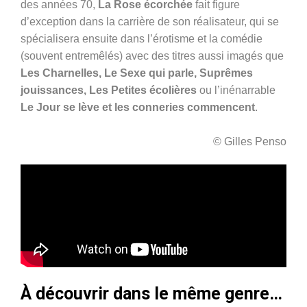
des années 70,
La Rose écorchée
fait figure
d’exception dans la carrière de son réalisateur, qui se
spécialisera ensuite dans l’érotisme et la comédie
(souvent entremêlés) avec des titres aussi imagés que
Les Charnelles, Le Sexe qui parle, Suprêmes
jouissances, Les Petites écolières
ou l’inénarrable
Le Jour se lève et les conneries commencent
.
© Gilles Penso
À découvrir dans le même genre…