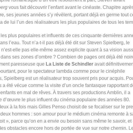
berg
vous fait découvrir l’enfant avant le cinéaste. Chapitre aprè
re, ses jeunes années s’y révèlent, portant déjà en germe tout c
ra de lui l’un des réalisateurs les plus populaires de tous les te
 les plus populaires et influents de ces cinquante dernières an
s l’eau. Tout n’a-t-il pas déjà été dit sur Steven Spielberg, le
’est-elle pas elle-même assez explicite quant à sa vision auss
 dans ses zones d’ombre ? Combien de pages ont déjà été noir
llement paresseuse que
La Liste de Schindler
avait définitivemen
t pourtant, pour le spectateur lambda comme pour le cinéphile
 Spielberg est un réalisateur trop souvent pris pour acquis. Pou
ms a été vécue comme la visite d’un oncle fantasque rapportant d
nfants en mal de rêves. À travers ses productions Amblin, il a
e d’œuvre le plus influent du cinéma populaire des années 80.
eux à la fois mais Gilles Penso choisit de se focaliser sur le pr
r les deux hommes : son amour pour le médium cinéma remonte à s
oit », parce qu’on en a envie ou besoin sans même le savoir, et
 des obstacles encore hors de portée de vue sur notre chemin. L