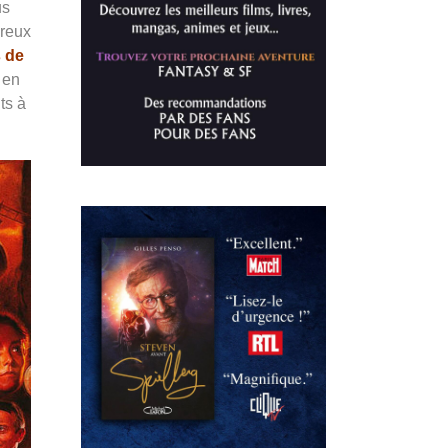
us
breux
 de
 en
ts à