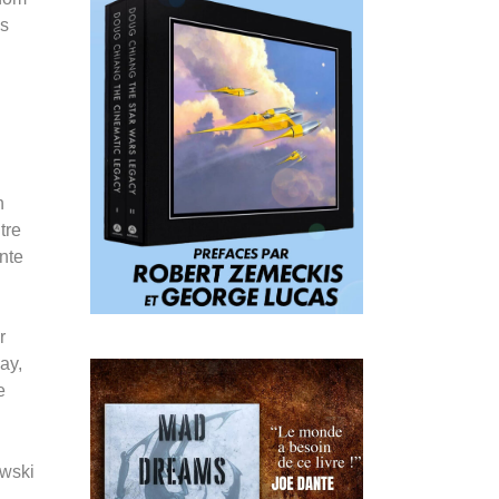
es
n
tre
nte
r
ay,
e
wski