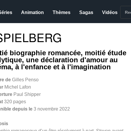
Séries
Animation
Thèmes
Sagas
Vidéos
SPIELBERG
tié biographie romancée, moitié étude
lytique, une déclaration d'amour au
éma, à l'enfance et à l'imagination
vre de
Gilles Penso
ur
Michel Lafon
erture
Paul Shipper
at
320 pages
nible depuis le
3 novembre 2022
psis
aphie romanesque d’un être résolument à part,
Steven avant