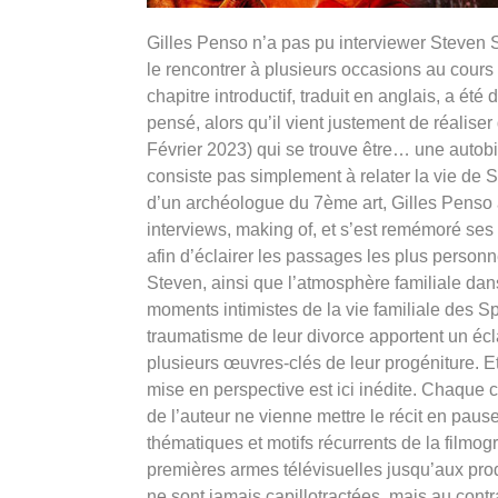
Gilles Penso n’a pas pu interviewer Steven Sp
le rencontrer à plusieurs occasions au cours d
chapitre introductif, traduit en anglais, a été 
pensé, alors qu’il vient justement de réalise
Février 2023) qui se trouve être… une autobi
consiste pas simplement à relater la vie de S
d’un archéologue du 7ème art, Gilles Penso a 
interviews, making of, et s’est remémoré se
afin d’éclairer les passages les plus personne
Steven, ainsi que l’atmosphère familiale dans 
moments intimistes de la vie familiale des S
traumatisme de leur divorce apportent un éc
plusieurs œuvres-clés de leur progéniture. E
mise en perspective est ici inédite. Chaque 
de l’auteur ne vienne mettre le récit en pause
thématiques et motifs récurrents de la filmog
premières armes télévisuelles jusqu’aux pro
ne sont jamais capillotractées, mais au co