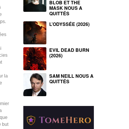
BLOB ET THE
s
MASK NOUS A
QUITTÉS
e
mps.
L’ODYSSÉE (2026)
nées
i
EVIL DEAD BURN
(2026)
cies
t
SAM NEILL NOUS A
r la
QUITTÉS
e
emier
a
 que
e but