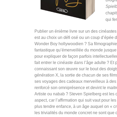
Spiel
chapit
qui fe
Publier un énième livre sur un des cinéastes
est au choix un défi osé ou un coup d’épée dan
Wonder Boy hollywoodien ? Sa filmographie n
fantastique qu’émerveillée du monde jusque
pour expliquer de façon parfois intellectue
fait entrer le cinéaste dans l’âge adulte ? E
connaissant son œuvre sur le bout des doigts,
génération X, la sortie de chacun de ses fil
ses voyages des cadeaux merveilleux à des e
renforcé son omniprésence et devint le maitr
Artiste ou nabab ? Steven Spielberg est les d
aspect, car l’affirmation qui suit vaut pou
plus tendre enfance, à un âge auquel on « cr
les trivialités du monde concret ne sont que