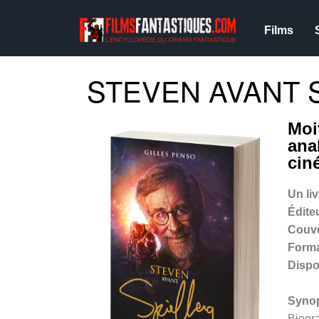
Films
STEVEN AVANT 
Moi
ana
cin
Un li
Édite
Couv
Form
Dispo
Syno
Biogr