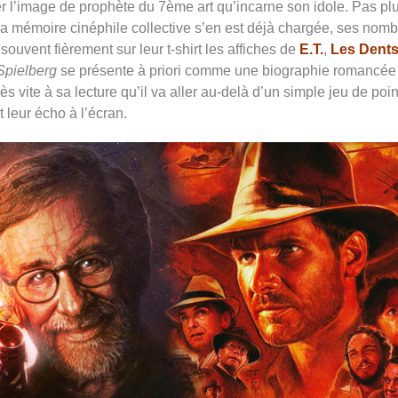
r l’image de prophète du 7ème art qu’incarne son idole. Pas pl
ar la mémoire cinéphile collective s’en est déjà chargée, ses nom
souvent fièrement sur leur t-shirt les affiches de
E.T.
,
Les Dents
Spielberg
se présente à priori comme une biographie romancée
rès vite à sa lecture qu’il va aller au-delà d’un simple jeu de poin
 leur écho à l’écran.