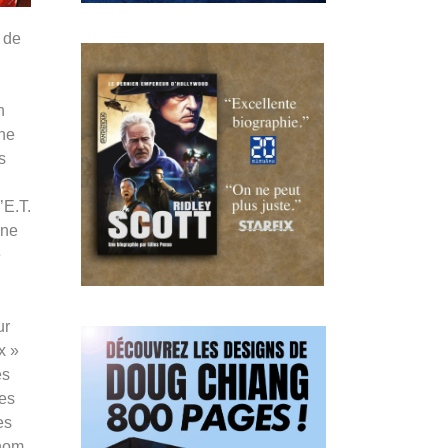
 de
u
n
 ne
s
’E.T.
une
e
ur
x »
es
ses
es
énom