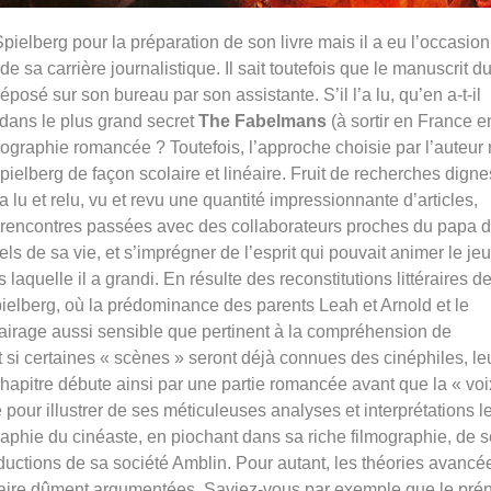
ielberg pour la préparation de son livre mais il a eu l’occasion
e sa carrière journalistique. Il sait toutefois que le manuscrit d
déposé sur son bureau par son assistante. S’il l’a lu, qu’en a-t-il
r dans le plus grand secret
The Fabelmans
(à sortir en France e
ographie romancée ? Toutefois, l’approche choisie par l’auteur
pielberg de façon scolaire et linéaire. Fruit de recherches digne
lu et relu, vu et revu une quantité impressionnante d’articles,
s rencontres passées avec des collaborateurs proches du papa d
ls de sa vie, et s’imprégner de l’esprit qui pouvait animer le je
laquelle il a grandi. En résulte des reconstitutions littéraires d
pielberg, où la prédominance des parents Leah et Arnold et le
lairage aussi sensible que pertinent à la compréhension de
t si certaines « scènes » seront déjà connues des cinéphiles, le
chapitre débute ainsi par une partie romancée avant que la « voi
 pour illustrer de ses méticuleuses analyses et interprétations l
raphie du cinéaste, en piochant dans sa riche filmographie, de 
ductions de sa société Amblin. Pour autant, les théories avancé
ntraire dûment argumentées. Saviez-vous par exemple que le pr