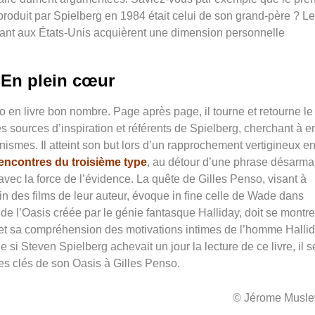
roduit par Spielberg en 1984 était celui de son grand-père ? L
uant aux États-Unis acquièrent une dimension personnelle
En plein cœur
o en livre bon nombre. Page après page, il tourne et retourne le
es sources d’inspiration et référents de Spielberg, cherchant à e
ismes. Il atteint son but lors d’un rapprochement vertigineux en
encontres du troisième type
,
au détour d’une phrase désarma
avec la force de l’évidence. La quête de Gilles Penso, visant à
in des films de leur auteur, évoque in fine celle de Wade dans
s de l’Oasis créée par le génie fantasque Halliday, doit se montre
et sa compréhension des motivations intimes de l’homme Hallid
si Steven Spielberg achevait un jour la lecture de ce livre, il s
e les clés de son Oasis à Gilles Penso.
© Jérome Musle