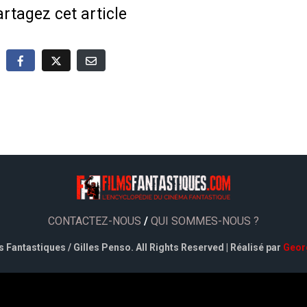
rtagez cet article
CONTACTEZ-NOUS
/
QUI SOMMES-NOUS ?
 Fantastiques / Gilles Penso. All Rights Reserved | Réalisé par
Geor