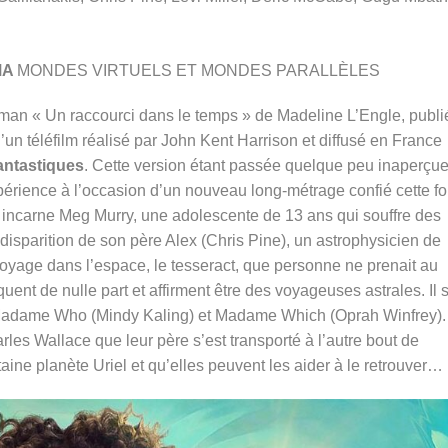
MA
MONDES VIRTUELS ET MONDES PARALLÈLES
roman « Un raccourci dans le temps » de Madeline L’Engle, publi
 d’un téléfilm réalisé par John Kent Harrison et diffusé en France
antastiques
. Cette version étant passée quelque peu inaperçue
érience à l’occasion d’un nouveau long-métrage confié cette foi
y incarne Meg Murry, une adolescente de 13 ans qui souffre des
isparition de son père Alex (Chris Pine), un astrophysicien de
oyage dans l’espace, le tesseract, que personne ne prenait au
quent de nulle part et affirment être des voyageuses astrales.
Il 
adame Who (Mindy Kaling) et Madame Which (Oprah Winfrey)
arles Wallace que leur père s’est transporté à l’autre bout de
ntaine planète Uriel et qu’elles peuvent les aider à le retrouver…