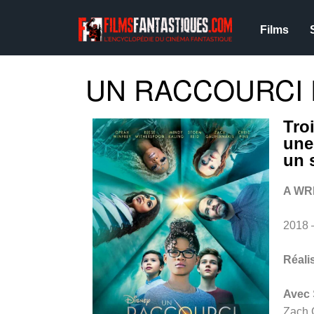
Films
UN RACCOURCI D
Tro
une
un 
A WR
2018 
Réali
Avec
Zach G