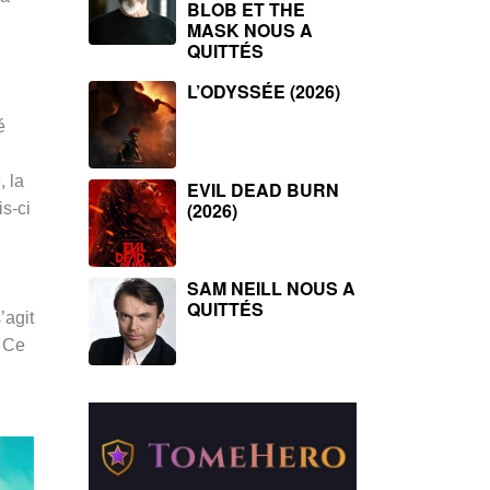
BLOB ET THE
MASK NOUS A
QUITTÉS
L’ODYSSÉE (2026)
é
, la
EVIL DEAD BURN
(2026)
s-ci
SAM NEILL NOUS A
QUITTÉS
s’agit
.
Ce