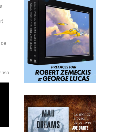
es
r)
s de
a
.
Penso