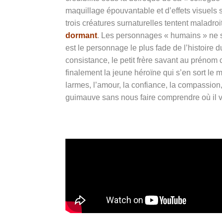
maquillage épouvantable et d’effets visuels s
trois créatures surnaturelles tentent maladr
dormant
. Les personnages « humains » ne so
est le personnage le plus fade de l’histoire 
consistance, le petit frère savant au préno
finalement la jeune héroïne qui s’en sort le 
larmes, l’amour, la confiance, la compassion
guimauve sans nous faire comprendre où il veu