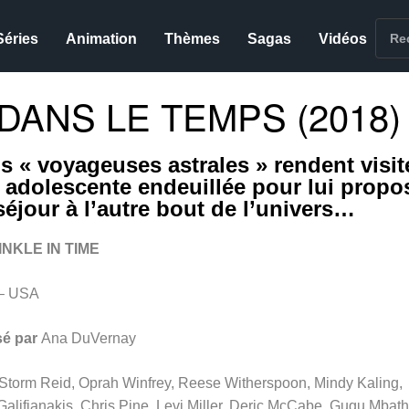
Séries
Animation
Thèmes
Sagas
Vidéos
ANS LE TEMPS (2018)
is « voyageuses astrales » rendent visit
 adolescente endeuillée pour lui propo
séjour à l’autre bout de l’univers…
INKLE IN TIME
– USA
sé par
Ana DuVernay
Storm Reid, Oprah Winfrey, Reese Witherspoon, Mindy Kaling,
alifianakis, Chris Pine, Levi Miller, Deric McCabe, Gugu Mbath