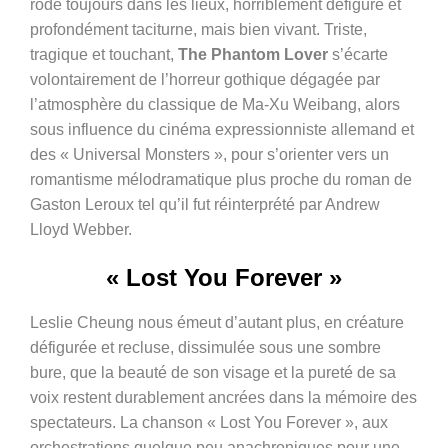
rôde toujours dans les lieux, horriblement défiguré et
profondément taciturne, mais bien vivant. Triste,
tragique et touchant,
The Phantom Lover
s’écarte
volontairement de l’horreur gothique dégagée par
l’atmosphère du classique de
Ma-Xu Weibang,
alors
sous influence du cinéma expressionniste allemand et
des « Universal Monsters », pour s’orienter vers un
romantisme mélodramatique plus proche du roman de
Gaston Leroux tel qu’il fut réinterprété par Andrew
Lloyd Webber.
« Lost You Forever »
Leslie Cheung nous émeut d’autant plus, en créature
défigurée et recluse, dissimulée sous une sombre
bure, que la beauté de son visage et la pureté de sa
voix restent durablement ancrées dans la mémoire des
spectateurs. La chanson « Lost You Forever », aux
orchestrations quelque peu anachroniques pour une