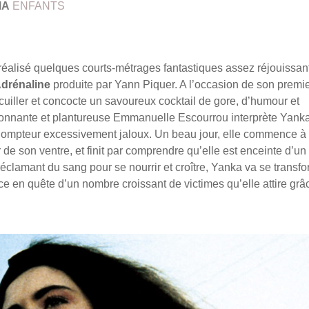
MA
ENFANTS
réalisé quelques courts-métrages fantastiques assez réjouissan
drénaline
produite par Yann Piquer. A l’occasion de son premi
 cuiller et concocte un savoureux cocktail de gore, d’humour et
onnante et plantureuse Emmanuelle Escourrou interprète Yanka
 dompteur excessivement jaloux. Un beau jour, elle commence à
ur de son ventre, et finit par comprendre qu’elle est enceinte d’un
éclamant du sang pour se nourrir et croître, Yanka va se transf
e en quête d’un nombre croissant de victimes qu’elle attire grâ