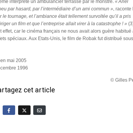
ême interprète un ambulancier terrassé par le monstre.
« Ariel
peu par hasard, par l’intermédiaire d’un ami commun »
, raconte 
r le tournage, et l’ambiance était tellement survoltée qu’il a pris
iger un film et que l’entreprise allait virer à la catastrophe ! »
(3
it effet, car le cinéma français ne nous avait alors guère habitué
ets spéciaux. Aux Etats-Unis, le film de Robak fut distribué sous
ur en mai 2005
 décembre 1996
© Gilles 
rtagez cet article