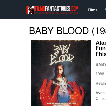
Films
BABY BLOOD (19
Ala
l'u
l'h
BABY
1988
Réali
Avec
Christ