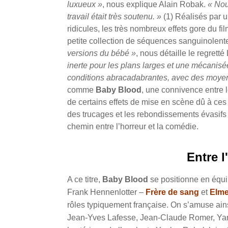
luxueux »
, nous explique Alain Robak.
« Nou
travail était très soutenu. »
(1) Réalisés par 
ridicules, les très nombreux effets gore du f
petite collection de séquences sanguinolente
versions du bébé »
, nous détaille le regretté
inerte pour les plans larges et une mécanis
conditions abracadabrantes, avec des moye
comme
Baby Blood
, une connivence entre l
de certains effets de mise en scène dû à c
des trucages et les rebondissements évasif
chemin entre l’horreur et la comédie.
Entre l
A ce titre,
Baby Blood
se positionne en équi
Frank Hennenlotter –
Frère de sang
et
Elme
rôles typiquement française. On s’amuse ainsi
Jean-Yves Lafesse, Jean-Claude Romer, Yann