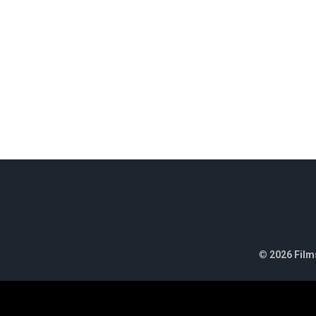
©
2026 Films