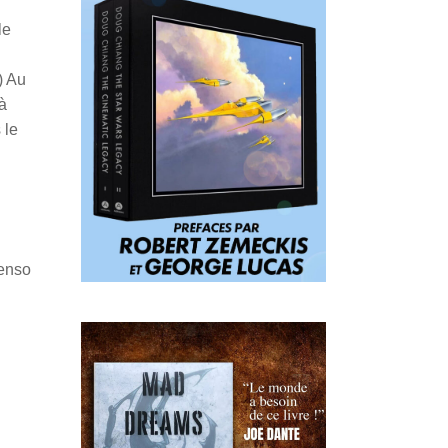
le
) Au
 à
 le
Penso