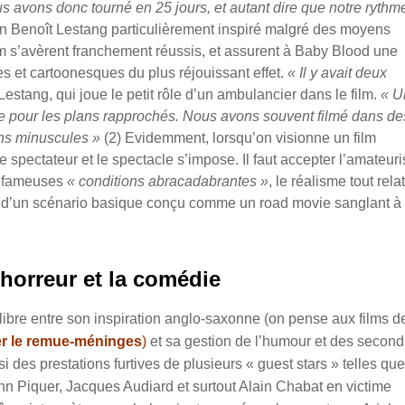
s avons donc tourné en 25 jours, et autant dire que notre rythm
un Benoît Lestang particulièrement inspiré malgré des moyens
ilm s’avèrent franchement réussis, et assurent à Baby Blood une
s et cartoonesques du plus réjouissant effet.
« Il y avait deux
 Lestang, qui joue le petit rôle d’un ambulancier dans le film.
« U
ée pour les plans rapprochés. Nous avons souvent filmé dans de
ns minuscules »
(2) Evidemment, lorsqu’on visionne un film
e spectateur et le spectacle s’impose. Il faut accepter l’amateur
es fameuses
« conditions abracadabrantes »
, le réalisme tout relat
s d’un scénario basique conçu comme un road movie sanglant à
'horreur et la comédie
libre entre son inspiration anglo-saxonne (on pense aux films d
r le remue-méninges
)
et sa gestion de l’humour et des second
 des prestations furtives de plusieurs « guest stars » telles que
 Piquer, Jacques Audiard et surtout Alain Chabat en victime