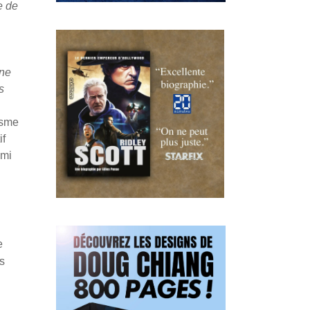
e de
ne
s
isme
if
 mi
e
s