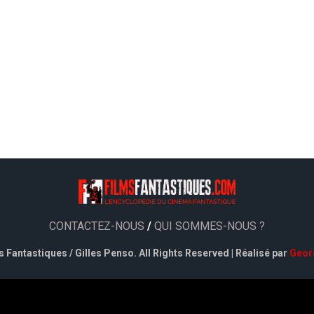
CONTACTEZ-NOUS
/
QUI SOMMES-NOUS ?
 Fantastiques / Gilles Penso. All Rights Reserved | Réalisé par
Geor