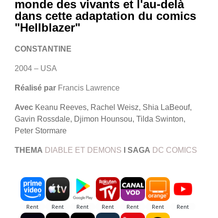
monde des vivants et l'au-delà
dans cette adaptation du comics
"Hellblazer"
CONSTANTINE
2004 – USA
Réalisé par
Francis Lawrence
Avec
Keanu Reeves, Rachel Weisz, Shia LaBeouf,
Gavin Rossdale, Djimon Hounsou, Tilda Swinton,
Peter Stormare
THEMA
DIABLE ET DEMONS
I
SAGA
DC COMICS