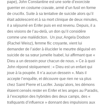
pape), John Constantine est une sorte d’exorciste
guerrier en costume cravate, armé d’un fusil en forme
de crucifix. Suite à sa tentative de suicide alors qu’il
était adolescent et à sa mort clinique de deux minutes,
il a séjourné en Enfer puis en est revenu. Depuis, il a
des visions de l’au-delà, un don qu’il considère
comme une malédiction. Un jour, Angela Dodson
(Rachel Weisz), femme flic croyante, vient lui
demander de l’aider à élucider le meurtre déguisé en
suicide de sa sœur jumelle Isabel, lui affirmant que «
Dieu a un dessein pour chacun de nous. » Ce à quoi
John répond stoïquement : « Dieu est un enfant qui
joue à la poupée. Il n’a aucun dessein ». Mais il
accepte l’enquête, et découvre que rien ne va plus
chez Saint Pierre et Lucifer. Jusqu’alors, les démons
étaient censés rester en Enfer et les anges au Paradis,
à l’exception des hybrides des deux camps, des «
trafiquants d’influence » donnant des impulsions aux