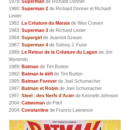
1978:
Superman
de Richard Donner
1980:
Superman 2
de Richard Donner et Richard
Lester
1982:
La Créature du Marais
de Wes Craven
1983:
Superman 3
de Richard Lester
1984:
Supergirl
de Jeannot Szwarc
1987:
Superman 4
de Sidney J. Furie
1989:
Le Retour de la Créature du Lagon
de Jim
Wynorski
1989:
Batman
de Tim Burton
1992:
Batman le défi
de Tim Burton
1995:
Batman Forever
de Joel Schumacher
1997:
Batman et Robin
de Joel Schumacher
1997:
Steel : des Nerfs d’Acier
de Kenneth Johnson
2004:
Catwoman
de Pitof
2004:
Constantine
de Francis Lawrence