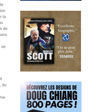
le
ion
e la
ux
en de
 dans
 se
ut
, du
Une