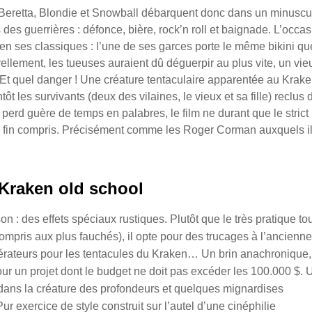
 Beretta, Blondie et Snowball débarquent donc dans un minuscu
es guerrières : défonce, bière, rock’n roll et baignade. L’occas
bien ses classiques : l’une de ses garces porte le même bikini qu
ellement, les tueuses auraient dû déguerpir au plus vite, un vie
 Et quel danger ! Une créature tentaculaire apparentée au Krak
 les survivants (deux des vilaines, le vieux et sa fille) reclus
perd guère de temps en palabres, le film ne durant que le strict
e fin compris. Précisément comme les Roger Corman auxquels il
Kraken old school
n : des effets spéciaux rustiques. Plutôt que le très pratique to
mpris aux plus fauchés), il opte pour des trucages à l’ancienne
pérateurs pour les tentacules du Kraken…
Un brin anachronique,
our un projet dont le budget ne doit pas excéder les 100.000 $. 
 dans la créature des profondeurs et quelques mignardises
ur exercice de style construit sur l’autel d’une cinéphilie