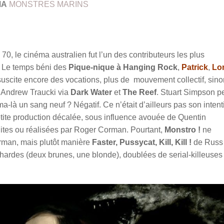
MA
MONSTRES MARINS
70, le cinéma australien fut l’un des contributeurs les plus
e. Le temps béni des
Pique-nique à Hanging Rock
,
Patrick
,
Lo
 suscite encore des vocations, plus de mouvement collectif, sino
t Andrew Traucki via
Dark Water
et
The Reef
. Stuart Simpson pe
ma-là un sang neuf ? Négatif. Ce n’était d’ailleurs pas son intent
petite production décalée, sous influence avouée de Quentin
ites ou réalisées par Roger Corman. Pourtant,
Monstro !
ne
man, mais plutôt manière
Faster, Pussycat, Kill, Kill !
de Russ
achardes (deux brunes, une blonde), doublées de serial-killeuses