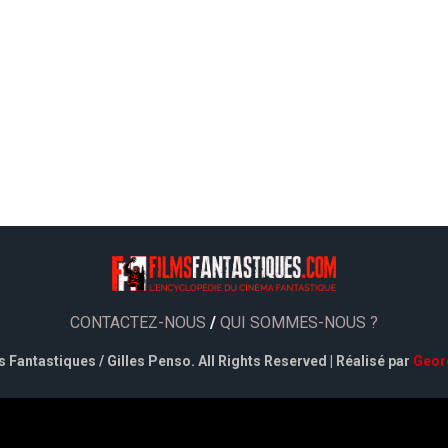
CONTACTEZ-NOUS
/
QUI SOMMES-NOUS ?
 Fantastiques / Gilles Penso. All Rights Reserved | Réalisé par
Geor