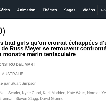
Séries
Animation
Thèmes
Sagas
Vidéos
0)
is bad girls qu'on croirait échappées d'
m de Russ Meyer se retrouvent confront
n monstre marin tentaculaire
ONSTRO DEL MAR !
 – AUSTRALIE
sé par
Stuart Simpson
Nelli Scarlet, Kyrie Capri, Karli Madden, Kate Watts, Norman 
 Brennan, Steven Stagg, David Grannon