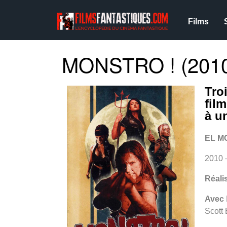
Films
MONSTRO ! (201
Tro
fil
à u
EL M
2010
Réali
Avec
Scott