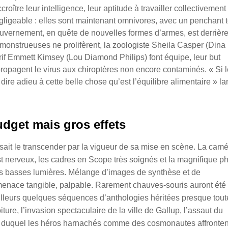
roître leur intelligence, leur aptitude à travailler collectivement 
égligeable : elles sont maintenant omnivores, avec un penchant t
ouvernement, en quête de nouvelles formes d’armes, est derrièr
monstrueuses ne prolifèrent, la zoologiste Sheila Casper (Dina
rif Emmett Kimsey (Lou Diamond Philips) font équipe, leur but
e propagent le virus aux chiroptères non encore contaminés. « Si 
dire adieu à cette belle chose qu’est l’équilibre alimentaire » l
udget mais gros effets
 sait le transcender par la vigueur de sa mise en scène. La cam
 nerveux, les cadres en Scope très soignés et la magnifique p
es basses lumières. Mélange d’images de synthèse et de
 menace tangible, palpable. Rarement chauves-souris auront été
illeurs quelques séquences d’anthologies héritées presque tout
ture, l’invasion spectaculaire de la ville de Gallup, l’assaut du
rs duquel les héros harnachés comme des cosmonautes affronten