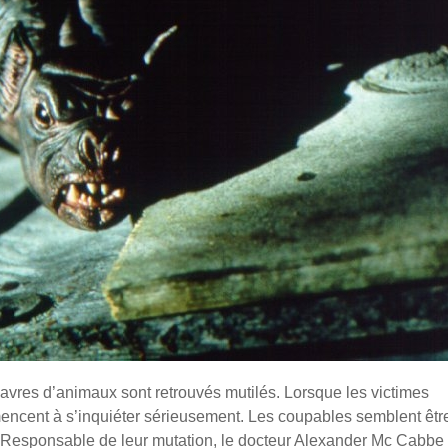
davres d’animaux sont retrouvés mutilés. Lorsque les victimes
encent à s’inquiéter sérieusement. Les coupables semblent êtr
 Responsable de leur mutation, le docteur Alexander Mc Cabbe