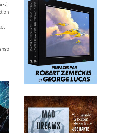
ue à
ction
cet
Penso