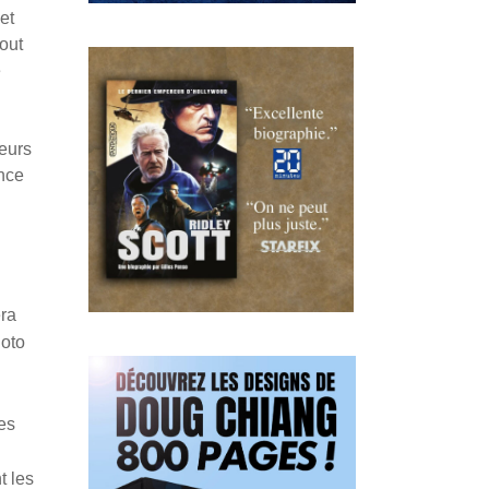
et
out
e
leurs
ance
éra
hoto
es
t les