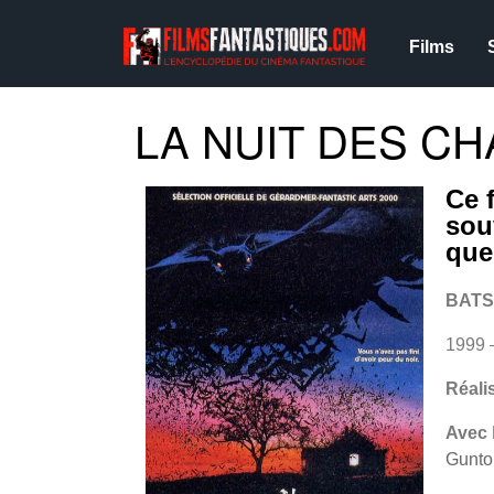
Films
LA NUIT DES CH
Ce 
sou
que
BATS
1999 
Réali
Avec
Gunto