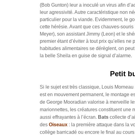
(Bob Gunton) leur a inoculé un virus afin d’acc
leur agressivité. Autre caractéristique non n
particulier pour la viande. Evidemment, le g
cette hérésie. Avant que ces chauves-souris 
Meyer), son assistant Jimmy (Leon) et le shé
premier étant d’éviter à tout prix qu’elles n
habitudes alimentaires se dérèglent, on peut 
la belle Sheila en guise de signal d’alarme.
Petit b
Si le sujet est très classique, Louis Morneau
est en mouvement permanent, le montage est
de George Mooradian valorise à merveille l
marionnettes, les créatures constituent une
aussi effrayantes à l’écran.
Bats
collecte d’a
des
Oiseaux
: la première attaque dans la voi
collège barricadé ou encore le final au cou