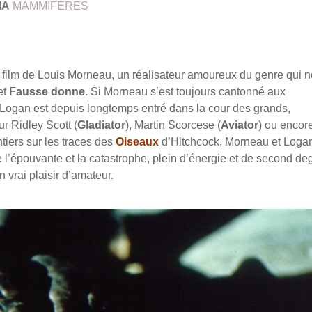
MA
MAMMIFERES
e film de Louis Morneau, un réalisateur amoureux du genre qui 
et
Fausse donne
. Si Morneau s’est toujours cantonné aux
Logan est depuis longtemps entré dans la cour des grands,
ur Ridley Scott (
Gladiator
), Martin Scorcese (
Aviator
) ou encor
tiers sur les traces des
Oiseaux
d’Hitchcock, Morneau et Loga
re l’épouvante et la catastrophe, plein d’énergie et de second de
vrai plaisir d’amateur.