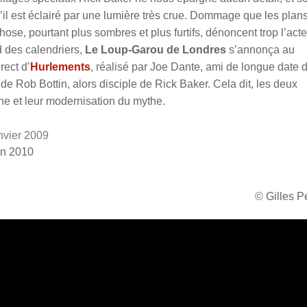
qu’il est éclairé par une lumière très crue. Dommage que les plan
ose, pourtant plus sombres et plus furtifs, dénoncent trop l’act
 des calendriers,
Le Loup-Garou de Londres
s’annonça au
ect d’
Hurlements
, réalisé par Joe Dante, ami de longue date 
 de Rob Bottin, alors disciple de Rick Baker. Cela dit, les deux
he et leur modernisation du mythe.
anvier 2009
uin 2010
© Gilles 