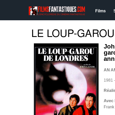
Films
LE LOUP-GAROU 
Joh
gar
ann
AN A
1981 
Réali
Avec
Frank