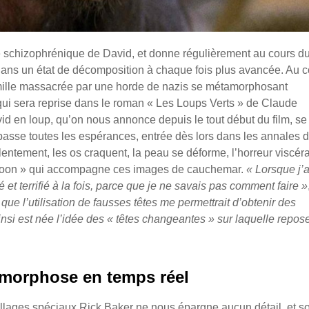
 schizophrénique de David, et donne régulièrement au cours du
 dans un état de décomposition à chaque fois plus avancée. Au 
mille massacrée par une horde de nazis se métamorphosant
 qui sera reprise dans le roman « Les Loups Verts » de Claude
d en loup, qu’on nous annonce depuis le tout début du film, se
dépasse toutes les espérances, entrée dès lors dans les annales 
entement, les os craquent, la peau se déforme, l’horreur viscér
 Moon » qui accompagne ces images de cauchemar.
« Lorsque j’a
té et terrifié à la fois, parce que je ne savais pas comment faire »
 que l’utilisation de fausses têtes me permettrait d’obtenir des
insi est née l’idée des « têtes changeantes » sur laquelle repos
morphose en temps réel
llages spéciaux Rick Baker ne nous épargne aucun détail, et s