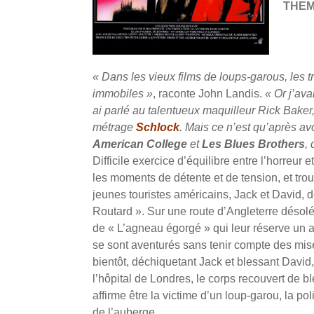
THE
« Dans les vieux films de loups-garous, les 
immobiles »
, raconte John Landis.
« Or j’av
ai parlé au talentueux maquilleur Rick Baker,
métrage
Schlock
. Mais ce n’est qu’après av
American College
et
Les Blues Brothers
,
Difficile exercice d’équilibre entre l’horreur 
les moments de détente et de tension, et trou
jeunes touristes américains, Jack et David, 
Routard ». Sur une route d’Angleterre désolée
de « L’agneau égorgé » qui leur réserve un a
se sont aventurés sans tenir compte des mis
bientôt, déchiquetant Jack et blessant David, 
l’hôpital de Londres, le corps recouvert de 
affirme être la victime d’un loup-garou, la po
de l’auberge…