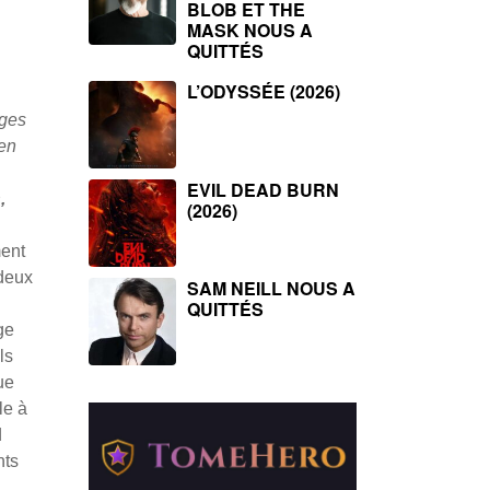
BLOB ET THE
MASK NOUS A
QUITTÉS
L’ODYSSÉE (2026)
ages
’en
EVIL DEAD BURN
,
(2026)
ent
 deux
SAM NEILL NOUS A
QUITTÉS
ge
ls
ue
le à
d
nts