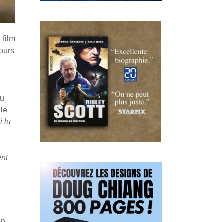
 film
cours
du
ale
i lu
,
ent
on