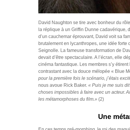
David Naughton se tire avec bonheur du rôle
la réplique à un Griffin Dunne cadavérique,
d’un cauchemar éprouvant, David voit sa fa
brutalement en lycanthropes, une idée forte
Seignolle. La fameuse transformation de Davi
devait d’être spectaculaire. A l’écran, elle 
cinéma fantastique. Les membres s’y étirent l
contrastant avec la douce mélopée « Blue
pour la première fois le scénario, j’étais exci
nous avoue Rick Baker.
« Puis je me suis dit
choses impossibles à faire avec un acteur. A
les métamorphoses du film.»
(2)
Une méta
En ces temps pré-morphing, le roi des maqui