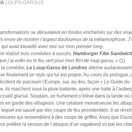
MA
LOUPS-GAROUS
transformations se déroulaient en fondus enchaînés sur des vis
ais envie de montrer l’aspect douloureux de la métamorphose. J
 qui avait travaillé avec moi sur mon premier long-
oir réalisé trois comédies à succès,
Hamburger Film Sandwich
 que j’ai enfin eu le feu vert pour mon film de loup-garou. »
(1)
et la comédie,
Le Loup-Garou de Londres
alterne audacieusem
ve finalement un style qui lui est propre. Au cours du prologue,
décident de parcourir l’Europe, sac au dos, façon « Le Guide du
, ils marchent sous la pluie battante, après une halte à l’auber
ccueil glacial. Soudain, un hurlement s’élève dans la lande où i
es en garde des villageois. Une créature monstrueuse les attaq
lequel est sauvé par des coups de feu providentiels. Il se réveil
blessures qui ressemblent à des coups de griffes. Alors que Davi
lice préfère la version de l’attaque d’un vagabond vu par les clie