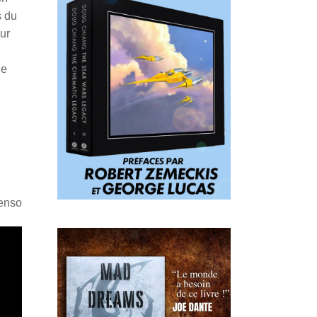
s du
eur
de
Penso