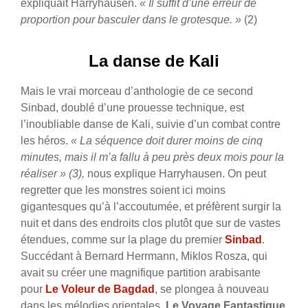
expliquait Harryhausen.
« Il suffit d’une erreur de
proportion pour basculer dans le grotesque. »
(2)
La danse de Kali
Mais le vrai morceau d’anthologie de ce second
Sinbad, doublé d’une prouesse technique, est
l’inoubliable danse de Kali, suivie d’un combat contre
les héros.
« La séquence doit durer moins de cinq
minutes, mais il m’a fallu à peu près deux mois pour la
réaliser » (3),
nous explique Harryhausen. On peut
regretter que les monstres soient ici moins
gigantesques qu’à l’accoutumée, et préfèrent surgir la
nuit et dans des endroits clos plutôt que sur de vastes
étendues, comme sur la plage du premier
Sinbad
.
Succédant à Bernard Herrmann, Miklos Rosza, qui
avait su créer une magnifique partition arabisante
pour
Le Voleur de Bagdad
, se plongea à nouveau
dans les mélodies orientales.
Le Voyage Fantastique