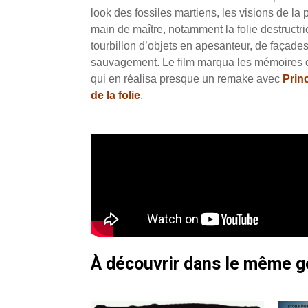
look des fossiles martiens, les visions de l
main de maître, notamment la folie destructric
tourbillon d’objets en apesanteur, de façade
sauvagement. Le film marqua les mémoires d
qui en réalisa presque un remake avec
Prin
de la folie
.
À découvrir dans le même 