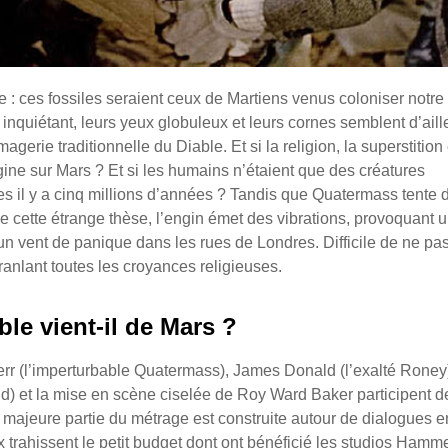
 : ces fossiles seraient ceux de Martiens venus coloniser notre
 inquiétant, leurs yeux globuleux et leurs cornes semblent d’aill
agerie traditionnelle du Diable. Et si la religion, la superstition 
gine sur Mars ? Et si les humains n’étaient que des créatures
 il y a cinq millions d’années ? Tandis que Quatermass tente 
 cette étrange thèse, l’engin émet des vibrations, provoquant 
 vent de panique dans les rues de Londres. Difficile de ne pa
branlant toutes les croyances religieuses.
ble vient-il de Mars ?
err (l’imperturbable Quatermass), James Donald (l’exalté Roney)
d) et la mise en scène ciselée de Roy Ward Baker participent d
 la majeure partie du métrage est construite autour de dialogues e
x trahissent le petit budget dont ont bénéficié les studios Hamme