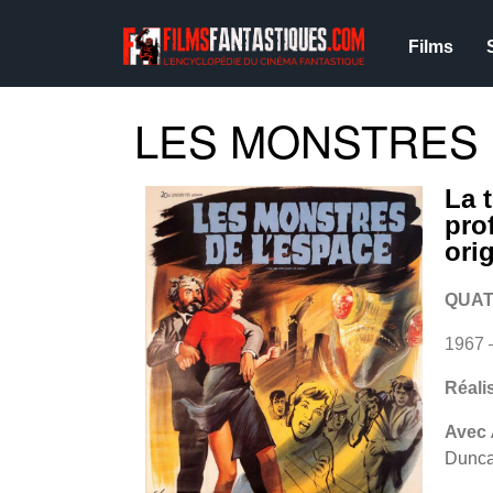
Films
LES MONSTRES D
La 
pro
ori
QUAT
1967 
Réali
Avec
Dunca