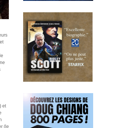
eurs
et
de
une
s
 et
e
n
r (le