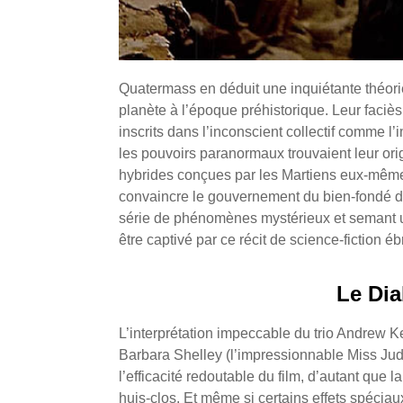
Quatermass en déduit une inquiétante théorie
planète à l’époque préhistorique. Leur faciès
inscrits dans l’inconscient collectif comme l’im
les pouvoirs paranormaux trouvaient leur ori
hybrides conçues par les Martiens eux-mêmes
convaincre le gouvernement du bien-fondé de
série de phénomènes mystérieux et semant un
être captivé par ce récit de science-fiction é
Le Dia
L’interprétation impeccable du trio Andrew K
Barbara Shelley (l’impressionnable Miss Jud
l’efficacité redoutable du film, d’autant que
huis-clos. Et même si certains effets spéciau