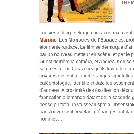
THE
Troisième long-métrage consacré aux avent
Marque
,
Les Monstres de l’Espace
est pro
étonnante audace. Le film se démarque d’ai
par un nouveau metteur en scène, et par le 
Guest derrière la caméra, et Andrew Keir se
sommes à Londres. Alors qu’ils travaillent a
ouvriers mettent à jour d’étranges squelett
paléontologue, identifie et date les ossements
d’années. A proximité des fossiles, on déc
fabrication allemande datant de la seconde 
pense plutôt à un vaisseau spatial. Insensibl
par s’ouvrir seul, révélant d’étranges habit
hommes…