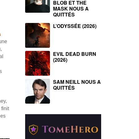
BLOB ET THE
MASK NOUS A
QUITTÉS
L’ODYSSÉE (2026)
a
’une
,
EVIL DEAD BURN
al
(2026)
s
SAM NEILL NOUS A
QUITTÉS
ney,
finit
des