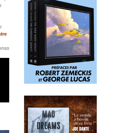
e
r
tre
Penso