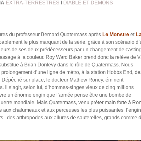
MA
EXTRA-TERRESTRES
I
DIABLE ET DEMONS
ures du professeur Bernard Quatermass après
Le Monstre
et
L
bablement le plus marquant de la série, grâce à son scénario d
lleurs de ses deux prédécesseurs par un changement de casting
passage à la couleur. Roy Ward Baker prend donc la relève de V
 substitue à Brian Donlevy dans le rôle de Quatermass.
Nous
u prolongement d’une ligne de métro, à la station Hobbs End, de
es. Dépêché sur place, le docteur Mathew Roney, éminent
. Il s’agit, selon lui, d’hommes-singes vieux de cinq millions
ouvre un énorme engin que l’armée pense être une bombe de
guerre mondiale. Mais Quatermass, venu prêter main forte à Ro
e aux chalumeaux et aux perceuses les plus puissantes, l’engin 
ants : des arthropodes aux allures de sauterelles, grands comme 