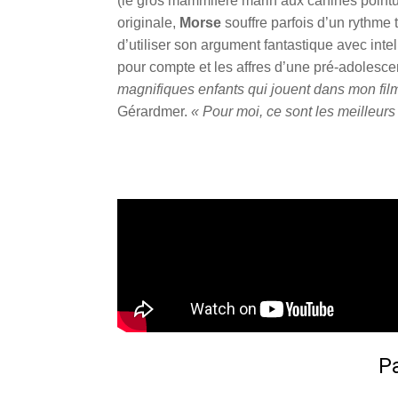
(le gros mammifère marin aux canines pointue
originale,
Morse
souffre parfois d’un rythme 
d’utiliser son argument fantastique avec inte
pour compte et les affres d’une pré-adolesc
magnifiques enfants qui jouent dans mon fil
Gérardmer.
« Pour moi, ce sont les meilleur
Pa