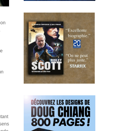
 on
à
le
un
tant
esens