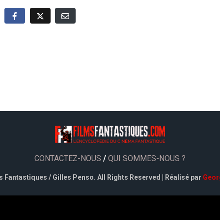
CONTACTEZ-NOUS
/
QUI SOMMES-NOUS ?
 Fantastiques / Gilles Penso. All Rights Reserved | Réalisé par
Geor