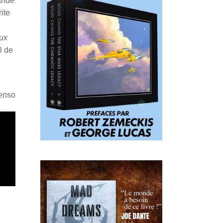
bande
ite
eux
l de
Penso