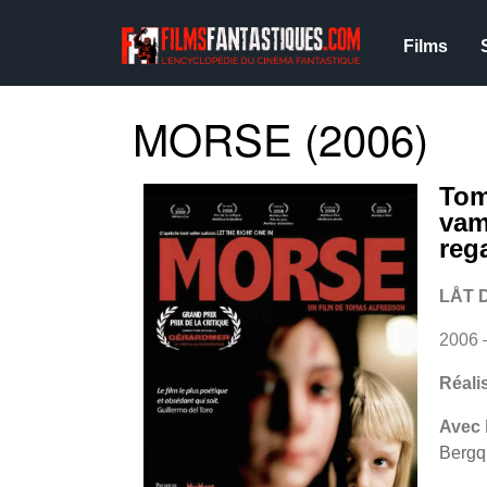
Films
MORSE (2006)
Tom
vam
reg
LÅT 
2006
Réali
Avec
Bergqu