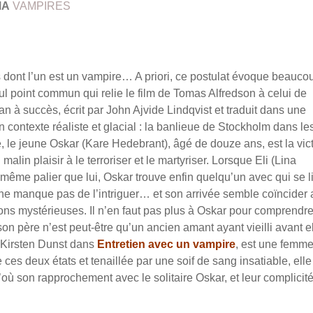
MA
VAMPIRES
 dont l’un est un vampire… A priori, ce postulat évoque beauco
eul point commun qui relie le film de Tomas Alfredson à celui de
n à succès, écrit par John Ajvide Lindqvist et traduit dans une
n contexte réaliste et glacial : la banlieue de Stockholm dans le
le jeune Oskar (Kare Hedebrant), âgé de douze ans, est la vic
in plaisir à le terroriser et le martyriser. Lorsque Eli (Lina
même palier que lui, Oskar trouve enfin quelqu’un avec qui se l
lle ne manque pas de l’intriguer… et son arrivée semble coïncider
ions mystérieuses. Il n’en faut pas plus à Oskar pour comprendre
 son père n’est peut-être qu’un ancien amant ayant vieilli avant el
r Kirsten Dunst dans
Entretien avec un vampire
, est une femm
 ces deux états et tenaillée par une soif de sang insatiable, elle
où son rapprochement avec le solitaire Oskar, et leur complicit