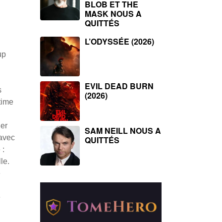
BLOB ET THE
MASK NOUS A
QUITTÉS
L’ODYSSÉE (2026)
up
EVIL DEAD BURN
s
(2026)
time
ier
SAM NEILL NOUS A
 avec
QUITTÉS
 :
le.
e
é