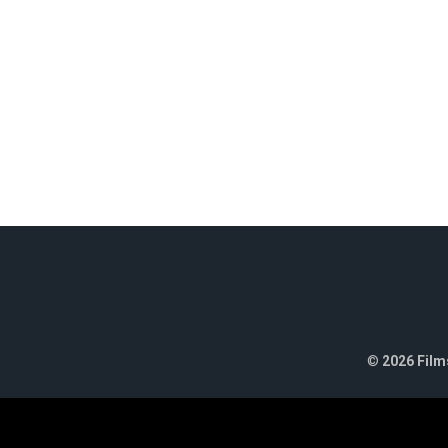
©
2026 Films