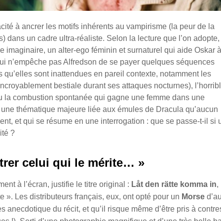
cité à ancrer les motifs inhérents au vampirisme (la peur de la
) dans un cadre ultra-réaliste. Selon la lecture que l’on adopte,
imaginaire, un alter-ego féminin et surnaturel qui aide Oskar 
Ce qui n’empêche pas Alfredson de se payer quelques séquences
s qu’elles sont inattendues en pareil contexte, notamment les
incroyablement bestiale durant ses attaques nocturnes), l’horrib
 ou la combustion spontanée qui gagne une femme dans une
i une thématique majeure liée aux émules de Dracula qu’aucun
ment, et qui se résume en une interrogation : que se passe-t-il si 
ité ?
trer celui qui le mérite… »
t à l’écran, justifie le titre original :
Låt den rätte komma in
,
te ». Les distributeurs français, eux, ont opté pour un
Morse
d’au
ès anecdotique du récit, et qu’il risque même d’être pris à contr