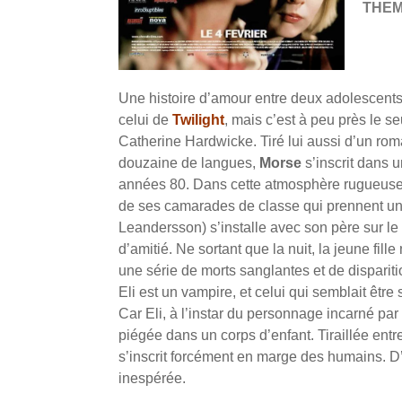
THE
Une histoire d’amour entre deux adolescents
celui de
Twilight
, mais c’est à peu près le s
Catherine Hardwicke. Tiré lui aussi d’un roma
douzaine de langues,
Morse
s’inscrit dans u
années 80. Dans cette atmosphère rugueuse, 
de ses camarades de classe qui prennent un mal
Leandersson) s’installe avec son père sur le 
d’amitié. Ne sortant que la nuit, la jeune fi
une série de morts sanglantes et de disparit
Eli est un vampire, et celui qui semblait être
Car Eli, à l’instar du personnage incarné pa
piégée dans un corps d’enfant. Tiraillée entre
s’inscrit forcément en marge des humains. D’
inespérée.