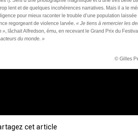
s !). Serti d’une photographie magnifique et d’une très belle 
trop lent et de quelques incohérences narratives. Mais il a le mér
lligence pour mieux raconter le trouble d’une population laissée
ence regorgeant de violence larvée.
« Je tiens à remercier les d
m »
, lâchait Alfredson, ému, en recevant le Grand Prix du Festiva
s acteurs du monde. »
© Gilles 
rtagez cet article