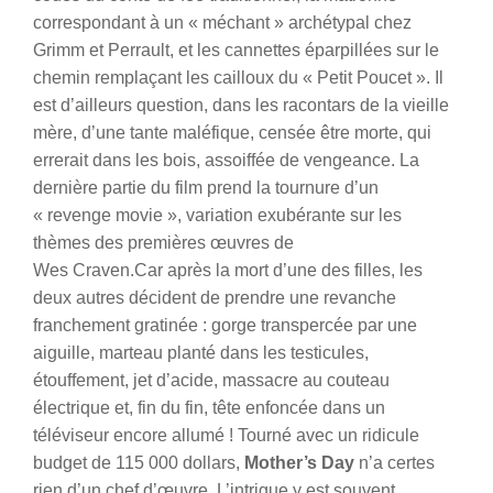
correspondant à un « méchant » archétypal chez
Grimm et Perrault, et les cannettes éparpillées sur le
chemin remplaçant les cailloux du « Petit Poucet ». Il
est d’ailleurs question, dans les racontars de la vieille
mère, d’une tante maléfique, censée être morte, qui
errerait dans les bois, assoiffée de vengeance.
La
dernière partie du film prend la tournure d’un
« revenge movie », variation exubérante sur les
thèmes des premières œuvres de
Wes Craven.Car après la mort d’une des filles, les
deux autres décident de prendre une revanche
franchement gratinée : gorge transpercée par une
aiguille, marteau planté dans les testicules,
étouffement, jet d’acide, massacre au couteau
électrique et, fin du fin, tête enfoncée dans un
téléviseur encore allumé ! Tourné avec un ridicule
budget de 115 000 dollars,
Mother’s Day
n’a certes
rien d’un chef d’œuvre. L’intrigue y est souvent