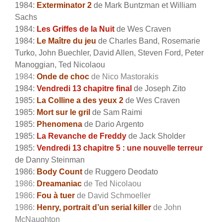
1984:
Exterminator 2
de Mark Buntzman et William
Sachs
1984:
Les Griffes de la Nuit
de Wes Craven
1984:
Le Maître du jeu
de Charles Band, Rosemarie
Turko, John Buechler, David Allen, Steven Ford, Peter
Manoggian, Ted Nicolaou
1984:
Onde de choc
de Nico Mastorakis
1984:
Vendredi 13 chapitre final
de Joseph Zito
1985:
La Colline a des yeux 2
de Wes Craven
1985:
Mort sur le gril
de Sam Raimi
1985:
Phenomena
de Dario Argento
1985:
La Revanche de Freddy
de Jack Sholder
1985:
Vendredi 13 chapitre 5 : une nouvelle terreur
de Danny Steinman
1986:
Body Count
de Ruggero Deodato
1986:
Dreamaniac
de Ted Nicolaou
1986:
Fou à tuer
de David Schmoeller
1986:
Henry, portrait d’un serial killer
de John
McNaughton