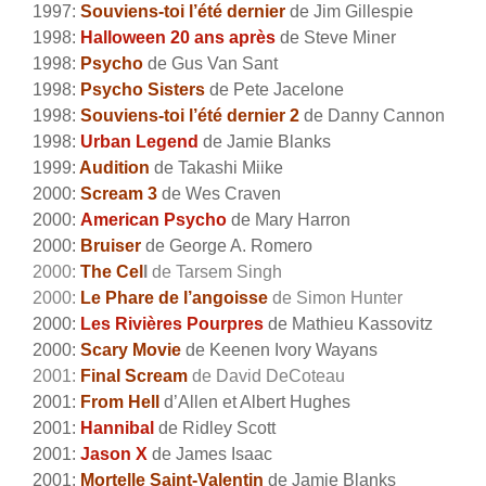
1997:
Souviens-toi l’été dernier
de Jim Gillespie
1998:
Halloween 20 ans après
de Steve Miner
1998:
Psycho
de Gus Van Sant
1998:
Psycho Sisters
de Pete Jacelone
1998:
Souviens-toi l’été dernier 2
de Danny Cannon
1998:
Urban Legend
de Jamie Blanks
1999:
Audition
de Takashi Miike
2000:
Scream 3
de Wes Craven
2000:
American Psycho
de Mary Harron
2000:
Bruiser
de George A. Romero
2000:
The Cel
l
de Tarsem Singh
2000:
Le Phare de l’angoisse
de Simon Hunter
2000:
Les Rivières Pourpres
de Mathieu Kassovitz
2000:
Scary Movie
de Keenen Ivory Wayans
2001:
Final Scream
de David DeCoteau
2001:
From Hell
d’Allen et Albert Hughes
2001:
Hannibal
de Ridley Scott
2001:
Jason X
de James Isaac
2001:
Mortelle Saint-Valentin
de Jamie Blanks