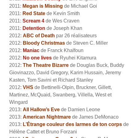
2011:
Megan is Missing
de Michael Goi
2011:
Red State
de Kevin Smith
2011:
Scream 4
de Wes Craven
2011:
Detention
de Joseph Khan
2012:
ABC of Death
par 26 réalisateurs
2012:
Bloody Christmas
de Steven C. Miller
2012:
Maniac
de Franck Khalfoun
2012:
No one lives
de Ryuhei Kitamura
2012:
The Theatre Bizarre
de Douglas Buck, Buddy
Giovinazzo, David Gregory, Karim Hussain, Jeremy
Kasten, Tom Savini et Richard Stanley
2012:
VHS
de Bettinelli-Olpin, Bruckner, Gillett,
Martinez, McQuaid, Swanberg, Villella, West et
Wingard
2013:
All Hallow’s Eve
de Damien Leone
2013:
American Nightmare
de James DeMonaco
2013:
L’Étrange couleur des larmes de ton corps
de
Hélène Cattet et Bruno Forzani