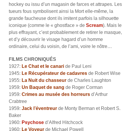
hockey ou issu d’un magasin de farces et attrapes. Les
tueurs fous symbolisent ainsi la Mort elle-même, la
grande faucheuse dont ils imitent parfois la silhouette
iconique (comme le « ghostface » de
Scream
). Mais le
plus effrayant, c’est probablement de retirer le masque,
et d’y découvrir le visage hagard d’un homme
ordinaire, celui du voisin, de l’ami, voire le nôtre…
FILMS CHRONIQUÉS
1927:
Le Chat et le canari
de Paul Leni
1945:
Le Récupérateur de cadavres
de Robert Wise
1955:
La Nuit du chasseur
de Charles Laughton
1959:
Un Baquet de sang
de Roger Corman
1959:
Crimes au musée des horreurs
d’Arthur
Crabtree
1959:
Jack l’éventreur
de Monty Berman et Robert S.
Baker
1960:
Psychose
d’Alfred Hitchcock
1960:
Le Voyeur
de Michael Powell