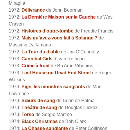
Miraglia
1972:
Délivrance
de John Boorman
1972:
La Dernière Maison sur la Gauche
de Wes
Craven
1972:
Histoires d’outre-tombe
de Freddie Francis
1972:
Mais qu’avez-vous fait à Solange ?
de
Massimo Dallamano
1972:
La Tour du diable
de Jim O’Connolly
1973:
Cannibal Girls
d’Ivan Reitman
1973:
Crime à froid
de Bo Arne Vibenius
1973:
Last House on Dead End Street
de Roger
Watkins
1973:
Pigs, les monstres sanglants
de Marc
Lawrence
1973:
Sœurs de sang
de Brian de Palma
1973:
Théâtre de sang
de Douglas Hickox
1973:
Torso
de Sergio Martino
1974:
Black Christmas
de Bob Clark
1974:
La Chasse sanglante
de Peter Collinson