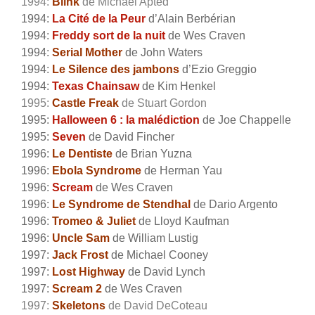
1994:
Blink
de Michael Apted
1994:
La Cité de la Peur
d’Alain Berbérian
1994:
Freddy sort de la nuit
de Wes Craven
1994:
Serial Mother
de John Waters
1994:
Le Silence des jambons
d’Ezio Greggio
1994:
Texas Chainsaw
de Kim Henkel
1995:
Castle Freak
de Stuart Gordon
1995:
Halloween 6 : la malédiction
de Joe Chappelle
1995:
Seven
de David Fincher
1996:
Le Dentiste
de Brian Yuzna
1996:
Ebola Syndrome
de Herman Yau
1996:
Scream
de Wes Craven
1996:
Le Syndrome de Stendhal
de Dario Argento
1996:
Tromeo & Juliet
de Lloyd Kaufman
1996:
Uncle Sam
de William Lustig
1997:
Jack Frost
de Michael Cooney
1997:
Lost Highway
de David Lynch
1997:
Scream 2
de Wes Craven
1997:
Skeletons
de David DeCoteau