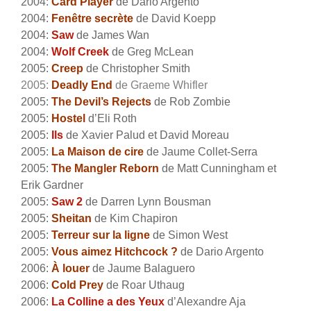
2004:
Card Player
de Dario Argento
2004:
Fenêtre secrète
de David Koepp
2004:
Saw
de James Wan
2004:
Wolf Creek
de Greg McLean
2005:
Creep
de Christopher Smith
2005:
Deadly End
de Graeme Whifler
2005:
The Devil’s Rejects
de Rob Zombie
2005:
Hostel
d’Eli Roth
2005:
Ils
de Xavier Palud et David Moreau
2005:
La Maison de cire
de Jaume Collet-Serra
2005:
The Mangler Reborn
de Matt Cunningham et
Erik Gardner
2005:
Saw 2
de Darren Lynn Bousman
2005:
Sheitan
de Kim Chapiron
2005:
Terreur sur la ligne
de Simon West
2005:
Vous aimez Hitchcock ?
de Dario Argento
2006:
À louer
de Jaume Balaguero
2006:
Cold Prey
de Roar Uthaug
2006:
La Colline a des Yeux
d’Alexandre Aja