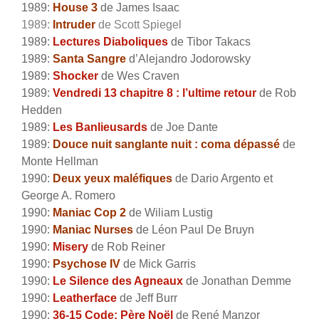
1989:
House 3
de James Isaac
1989:
Intruder
de Scott Spiegel
1989:
Lectures Diaboliques
de Tibor Takacs
1989:
Santa Sangre
d’Alejandro Jodorowsky
1989:
Shocker
de Wes Craven
1989:
Vendredi 13 chapitre 8 : l’ultime retour
de Rob
Hedden
1989:
Les Banlieusards
de Joe Dante
1989:
Douce nuit sanglante nuit : coma dépassé
de
Monte Hellman
1990:
Deux yeux maléfiques
de Dario Argento et
George A. Romero
1990:
Maniac Cop 2
de Wiliam Lustig
1990:
Maniac Nurses
de Léon Paul De Bruyn
1990:
Misery
de Rob Reiner
1990:
Psychose IV
de Mick Garris
1990:
Le Silence des Agneaux
de Jonathan Demme
1990:
Leatherface
de Jeff Burr
1990:
36-15 Code: Père Noël
de René Manzor