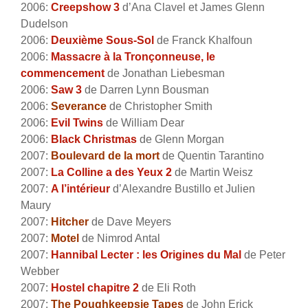
2006:
Creepshow 3
d’Ana Clavel et James Glenn
Dudelson
2006:
Deuxième Sous-Sol
de Franck Khalfoun
2006:
Massacre à la Tronçonneuse, le
commencement
de Jonathan Liebesman
2006:
Saw 3
de Darren Lynn Bousman
2006:
Severance
de Christopher Smith
2006:
Evil Twins
de William Dear
2006:
Black Christmas
de Glenn Morgan
2007:
Boulevard de la mort
de Quentin Tarantino
2007:
La Colline a des Yeux 2
de Martin Weisz
2007:
A l’intérieur
d’Alexandre Bustillo et Julien
Maury
2007:
Hitcher
de Dave Meyers
2007:
Motel
de Nimrod Antal
2007:
Hannibal Lecter : les Origines du Mal
de Peter
Webber
2007:
Hostel chapitre 2
de Eli Roth
2007:
The Poughkeepsie Tapes
de John Erick