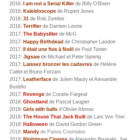
2016:
I am not a Serial Killer
de Billy O’Brien
2016:
Kaleidoscope
de Rupert Jones
2016:
31
de Rob Zombie
2016:
Terrifier
de Damien Leone
2017:
The Babysitter
de McG
2017:
Happy Birthdead
de Christopher Landon
2017:
Il était une fois à Noël
de Paul Tanter
2017:
Jigsaw
de Michael et Peter Spierig
2017:
Laissez bronzer les cadavres
de Hélène
Cattet et Bruno Forzani
2017:
Leatherface
de Julien Maury et Alexandre
Bustillo
2017:
Revenge
de Coralie Fargeat
2018:
Ghostland
de Pascal Laugier
2018:
Girls with balls
d’Olivier Afonso
2018:
The House That Jack Built
de Lars Von Trier
2018:
Halloween
de David Gordon Green
2018:
Mandy
de Panos Cosmatos
2018:
Nightmare Cinema
de Alejandro Brugués, Joe