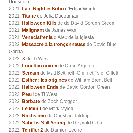
Bousman
2021:
Last Night in Soho
d’Edgar Wright
2021:
Titane
de Julia Ducournau
2021:
Halloween Kills
de de David Gordon Green
2021:
Malignant
de James Wan
2021:
Veneciafrenia
d’Alex de la Iglesia
2022:
Massacre à la tronçonneuse
de David Blue
Garcia
2022:
X
de Ti West
2022:
Lunettes noires
de Dario Argento
2022:
Scream
de Matt Bettinelli-Olpin et Tyler Gillett
2022:
Esther : les origines
de William Brent Bell
2022:
Halloween Ends
de David Gordon Green
2022:
Pearl
de Ti West
2022:
Barbare
de Zach Cregger
2022:
Le Menu
de Mark Mylod
2022:
Ne dis rien
de Christian Tafdrup
2022:
Sabel is Still Young
de Reynold Giba
2022:
Terrifier 2
de Damien Leone