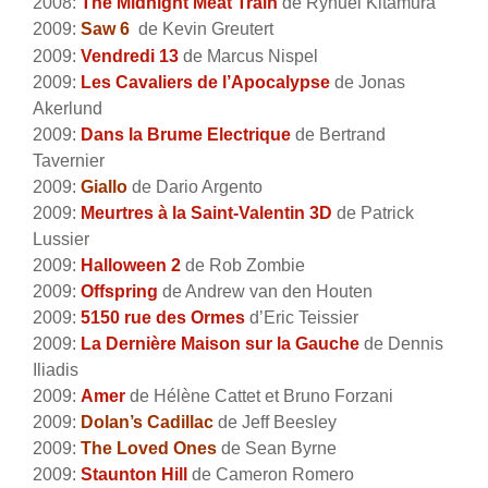
2008:
The Midnight Meat Train
de Ryhuei Kitamura
2009:
Saw 6
de Kevin Greutert
2009:
Vendredi 13
de Marcus Nispel
2009:
Les Cavaliers de l’Apocalypse
de Jonas
Akerlund
2009:
Dans la Brume Electrique
de Bertrand
Tavernier
2009:
Giallo
de Dario Argento
2009:
Meurtres à la Saint-Valentin 3D
de Patrick
Lussier
2009:
Halloween 2
de Rob Zombie
2009:
Offspring
de Andrew van den Houten
2009:
5150 rue des Ormes
d’Eric Teissier
2009:
La Dernière Maison sur la Gauche
de Dennis
Iliadis
2009:
Amer
de Hélène Cattet et Bruno Forzani
2009:
Dolan’s Cadillac
de Jeff Beesley
2009:
The Loved Ones
de Sean Byrne
2009:
Staunton Hill
de Cameron Romero