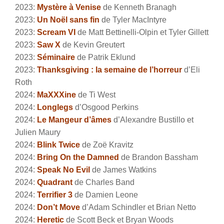
2023:
Mystère à Venise
de Kenneth Branagh
2023:
Un Noël sans fin
de Tyler MacIntyre
2023:
Scream VI
de Matt Bettinelli-Olpin et Tyler Gillett
2023:
Saw X
de Kevin Greutert
2023:
Séminaire
de Patrik Eklund
2023:
Thanksgiving : la semaine de l’horreur
d’Eli
Roth
2024:
MaXXXine
de Ti West
2024:
Longlegs
d’Osgood Perkins
2024:
Le Mangeur d’âmes
d’Alexandre Bustillo et
Julien Maury
2024:
Blink Twice
de Zoë Kravitz
2024:
Bring On the Damned
de Brandon Bassham
2024:
Speak No Evil
de James Watkins
2024:
Quadrant
de Charles Band
2024:
Terrifier 3
de Damien Leone
2024:
Don’t Move
d’Adam Schindler et Brian Netto
2024:
Heretic
de Scott Beck et Bryan Woods