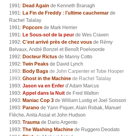
1991:
Dead Again
de Kenneth Branagh
1991:
La Fin de Freddy : l’ultime cauchema
r
de
Rachel Talalay
1991:
Popcorn
de Mark Herrier
1991:
Le Sous-sol de la peur
de Wes Craven
1992:
C’est arrivé près de chez vous
de Rémy
Belvaux, André Bonzel et Benoît Poelvoorde
1992:
Docteur Rictus
de Manny Cotto
1992:
Twin Peaks
de David Lynch
1993:
Body Bags
de John Carpenter et Tobe Hooper
1993:
Ghost in the Machine
de Rachel Talalay
1993:
Jason va en Enfer
d’Adam Marcus
1993:
Appel dans la Nuit
de Fred Walton
1993:
Maniac Cop 3
de William Lustig et Joel Soisson
1993:
Parano
de Yann Piquer, Alain Robak, Manuel
Flèche, Anita Assal et John Hudson
1993:
Trauma
de Dario Argento
1993:
The Washing Machine
de Ruggero Deodato