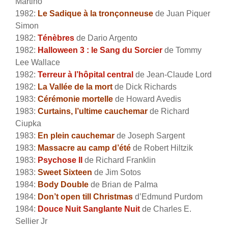
Martino
1982:
Le Sadique à la tronçonneuse
de Juan Piquer
Simon
1982:
Ténèbres
de Dario Argento
1982:
Halloween 3 : le Sang du Sorcier
de Tommy
Lee Wallace
1982:
Terreur à l’hôpital central
de Jean-Claude Lord
1982:
La Vallée de la mort
de Dick Richards
1983:
Cérémonie mortelle
de Howard Avedis
1983:
Curtains, l’ultime cauchemar
de Richard
Ciupka
1983:
En plein cauchemar
de Joseph Sargent
1983:
Massacre au camp d’été
de Robert Hiltzik
1983:
Psychose II
de Richard Franklin
1983:
Sweet Sixteen
de Jim Sotos
1984:
Body Double
de Brian de Palma
1984:
Don’t open till Christmas
d’Edmund Purdom
1984:
Douce Nuit Sanglante Nuit
de Charles E.
Sellier Jr