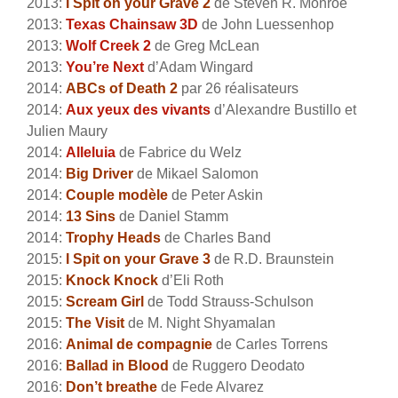
2013:
I Spit on your Grave 2
de Steven R. Monroe
2013:
Texas Chainsaw 3D
de John Luessenhop
2013:
Wolf Creek 2
de Greg McLean
2013:
You’re Next
d’Adam Wingard
2014:
ABCs of Death 2
par 26 réalisateurs
2014:
Aux yeux des vivants
d’Alexandre Bustillo et
Julien Maury
2014:
Alleluia
de Fabrice du Welz
2014:
Big Driver
de Mikael Salomon
2014:
Couple modèle
de Peter Askin
2014:
13 Sins
de Daniel Stamm
2014:
Trophy Heads
de Charles Band
2015:
I Spit on your Grave 3
de R.D. Braunstein
2015:
Knock Knock
d’Eli Roth
2015:
Scream Girl
de Todd Strauss-Schulson
2015:
The Visit
de M. Night Shyamalan
2016:
Animal de compagnie
de Carles Torrens
2016:
Ballad in Blood
de Ruggero Deodato
2016:
Don’t breathe
de Fede Alvarez