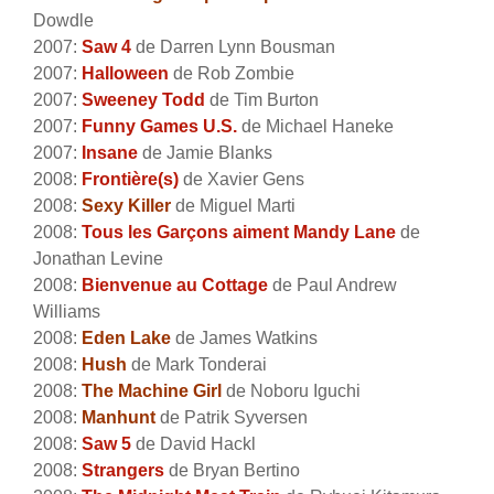
Dowdle
2007:
Saw 4
de Darren Lynn Bousman
2007:
Halloween
de Rob Zombie
2007:
Sweeney Todd
de Tim Burton
2007:
Funny Games U.S.
de Michael Haneke
2007:
Insane
de Jamie Blanks
2008:
Frontière(s)
de Xavier Gens
2008:
Sexy Killer
de Miguel Marti
2008:
Tous les Garçons aiment Mandy Lane
de
Jonathan Levine
2008:
Bienvenue au Cottage
de Paul Andrew
Williams
2008:
Eden Lake
de James Watkins
2008:
Hush
de Mark Tonderai
2008:
The Machine Girl
de Noboru Iguchi
2008:
Manhunt
de Patrik Syversen
2008:
Saw 5
de David Hackl
2008:
Strangers
de Bryan Bertino