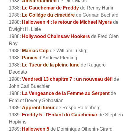
1988:
Amsterdamned
de Dick Maas
1988:
Le Cauchemar de Freddy
de Renny Harlin
1988:
Le Collège du cimetière
de Gorman Bechard
1988:
Halloween 4 : le retour de Michael Myers
de
Dwight H. Little
1988:
Hollywood Chainsaw Hookers
de Fred Olen
Ray
1988:
Maniac Cop
de William Lustig
1988:
Panics
d’Andrew Fleming
1988:
Le Tueur de la pleine lune
de Ruggero
Deodato
1988:
Vendredi 13 chapitre 7 : un nouveau défi
de
John Carl Buechler
1988:
La Vengeance de la Femme au Serpent
de
Ferd et Beverly Sebastian
1989:
Apprenti tueur
de Rospo Pallenberg
1989:
Freddy 5 : l’Enfant du Cauchemar
de Stephen
Hopkins
1989:
Halloween 5
de Dominique Othenin-Girard