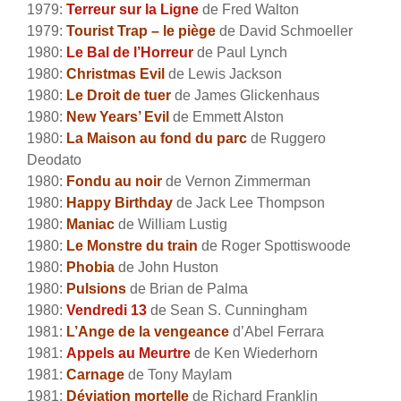
1979:
Terreur sur la Ligne
de Fred Walton
1979:
Tourist Trap – le piège
de David Schmoeller
1980:
Le Bal de l’Horreur
de Paul Lynch
1980:
Christmas Evil
de Lewis Jackson
1980:
Le Droit de tuer
de James Glickenhaus
1980:
New Years’ Evil
de Emmett Alston
1980:
La Maison au fond du parc
de Ruggero
Deodato
1980:
Fondu au noir
de Vernon Zimmerman
1980:
Happy Birthday
de Jack Lee Thompson
1980:
Maniac
de William Lustig
1980:
Le Monstre du train
de Roger Spottiswoode
1980:
Phobia
de John Huston
1980:
Pulsions
de Brian de Palma
1980:
Vendredi 13
de Sean S. Cunningham
1981:
L’Ange de la vengeance
d’Abel Ferrara
1981:
Appels au Meurtre
de Ken Wiederhorn
1981:
Carnage
de Tony Maylam
1981:
Déviation mortelle
de Richard Franklin