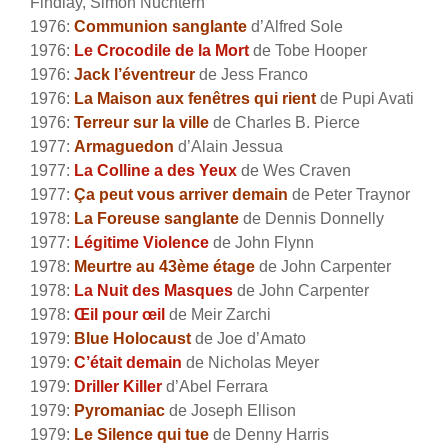
Findlay,
Simon Nuchtern
1976:
Communion sanglante
d’Alfred Sole
1976:
Le Crocodile de la Mort
de Tobe Hooper
1976:
Jack l’éventreur
de Jess Franco
1976:
La Maison aux fenêtres qui rient
de Pupi Avati
1976:
Terreur sur la ville
de Charles B. Pierce
1977:
Armaguedon
d’Alain Jessua
1977:
La Colline a des Yeux
de Wes Craven
1977:
Ça peut vous arriver demain
de Peter Traynor
1978:
La Foreuse sanglante
de Dennis Donnelly
1977:
Légitime Violence
de John Flynn
1978:
Meurtre au 43ème étage
de John Carpenter
1978:
La Nuit des Masques
de John Carpenter
1978:
Œil pour œil
de Meir Zarchi
1979:
Blue Holocaust
de Joe d’Amato
1979:
C’était demain
de Nicholas Meyer
1979:
Driller Killer
d’Abel Ferrara
1979:
Pyromaniac
de Joseph Ellison
1979:
Le Silence qui tue
de Denny Harris