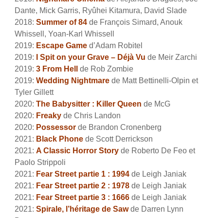
Dante, Mick Garris, Ryûhei Kitamura, David Slade
2018:
Summer of 84
de François Simard, Anouk
Whissell, Yoan-Karl Whissell
2019:
Escape Game
d’Adam Robitel
2019:
I Spit on your Grave – Déjà Vu
de Meir Zarchi
2019:
3 From Hell
de Rob Zombie
2019:
Wedding Nightmare
de Matt Bettinelli-Olpin et
Tyler Gillett
2020:
The Babysitter : Killer Queen
de McG
2020:
Freaky
de Chris Landon
2020:
Possessor
de Brandon Cronenberg
2021:
Black Phone
de Scott Derrickson
2021:
A Classic Horror Story
de Roberto De Feo et
Paolo Strippoli
2021:
Fear Street partie 1 : 1994
de Leigh Janiak
2021:
Fear Street partie 2 : 1978
de Leigh Janiak
2021:
Fear Street partie 3 : 1666
de Leigh Janiak
2021:
Spirale, l’héritage de Saw
de Darren Lynn