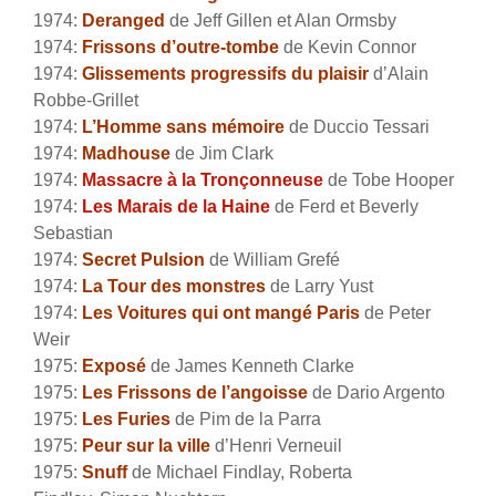
1974:
Deranged
de Jeff Gillen et Alan Ormsby
1974:
Frissons d’outre-tombe
de Kevin Connor
1974:
Glissements progressifs du plaisir
d’Alain
Robbe-Grillet
1974:
L’Homme sans mémoire
de Duccio Tessari
1974:
Madhouse
de Jim Clark
1974:
Massacre
à la Tronçonneuse
de Tobe Hooper
1974:
Les Marais de la Haine
de Ferd et Beverly
Sebastian
1974:
Secret Pulsion
de William Grefé
1974:
La Tour des monstres
de Larry Yust
1974:
Les Voitures qui ont mangé Paris
de Peter
Weir
1975:
Exposé
de James Kenneth Clarke
1975:
Les Frissons de l’angoisse
de Dario Argento
1975:
Les Furies
de Pim de la Parra
1975:
Peur sur la ville
d’Henri Verneuil
1975:
Snuff
de
Michael Findlay, Roberta