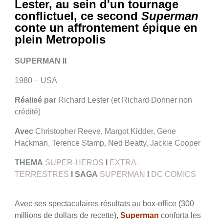
Lester, au sein d'un tournage
conflictuel, ce second
Superman
conte un affrontement épique en
plein Metropolis
SUPERMAN II
1980 – USA
Réalisé par
Richard Lester (et Richard Donner non
crédité)
Avec
Christopher Reeve, Margot Kidder, Gene
Hackman, Terence Stamp, Ned Beatty, Jackie Cooper
THEMA
SUPER-HEROS
I
EXTRA-
TERRESTRES
I
SAGA
SUPERMAN
I
DC COMICS
Avec ses spectaculaires résultats au box-office (300
millions de dollars de recette),
Superman
conforta les