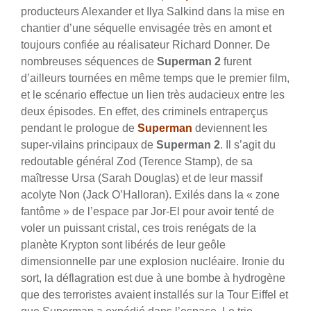
producteurs Alexander et Ilya Salkind dans la mise en
chantier d’une séquelle envisagée très en amont et
toujours confiée au réalisateur Richard Donner. De
nombreuses séquences de
Superman 2
furent
d’ailleurs tournées en même temps que le premier film,
et le scénario effectue un lien très audacieux entre les
deux épisodes. En effet, des criminels entraperçus
pendant le prologue de
Superman
deviennent les
super-vilains principaux de
Superman 2
. Il s’agit du
redoutable général Zod (Terence Stamp), de sa
maîtresse Ursa (Sarah Douglas) et de leur massif
acolyte Non (Jack O’Halloran).
Exilés dans la « zone
fantôme » de l’espace par Jor-El pour avoir tenté de
voler un puissant cristal, ces trois renégats de la
planète Krypton sont libérés de leur geôle
dimensionnelle par une explosion nucléaire. Ironie du
sort, la déflagration est due à une bombe à hydrogène
que des terroristes avaient installés sur la Tour Eiffel et