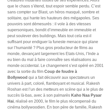
créatures mutantes issues de ses expériences. Alors
que le chaos s’étend, tout espoir semble perdu. C’est
sans compter sur Blast, un héros masqué, sombre et
solitaire, qui hante les hauteurs des mégapoles. Ses
pouvoirs sont démesurés : il vole à des vitesses
supersoniques, bondit d’immeuble en immeuble et
peut soulever des buildings. Mais tout cela est-il
suffisant pour endiguer la funeste menace qui plane
sur l’humanité ? Plus gros producteur de films au
monde, devançant largement les Etats-Unis, l’Inde a
eu bien du mal à faire connaître ses réalisations au
monde occidental. Le changement s’est opéré en 2001
avec la sortie du film
Coup de foudre à
Bollywood
qui a fait découvrir aux spectateurs un
univers à part, coloré, flamboyant et musical. Rakesh
Roshan est l’un des metteurs en scène qui a le plus de
succès là-bas, avec à son palmarès
Kaho Naa Pyaar
Hai
, réalisé en 2000, le film le plus récompensé du
cinéma bollywoodien. En bon père de famille, Rakesh