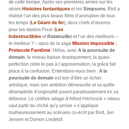
de cette trempe. Après ses premières armes sur les
séries
Histoires fantastiques
et les
Simpsons
, Bird a
réalisé l’un des plus beaux films d’animation de tous
les temps (
Le Géant de fer
), deux chefs d’œuvres
pour les studios Pixar (
Les
Indestructibles
et
Ratatouille
) et l’un des meilleurs –
le meilleur ? – opus de la saga
Mission Impossible :
Protocole Fantôme
. Hélas, avec
A la poursuite de
demain
, le niveau baisse drastiquement, la quasi-
perfection cède le pas à l’approximation, la grâce fait
place à la confusion.
Entendons-nous bien :
A la
poursuite de demain
est loin d’être un échec
artistique, mais son ambition démesurée et sa quête
désespérée d’originalité jouent paradoxalement en sa
défaveur. Le célèbre adage d’Alfred Hitchcock « mieux
vaut partir du cliché qu’y arriver » s’applique
malheureusement au scénario co-écrit par Bird, Jen
Jensen et Damon Lindelof.