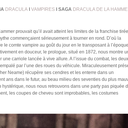
MA
DRACULA
I
VAMPIRES
I
SAGA
DRACULA DE LA HAMM
Hammer prouvait qu’il avait atteint les limites de la franchise tiré
mythe commençaient sérieusement à tourner en rond. D’où la
e le comte vampire au goût du jour en le transposant à l’époqu
ativement en douceur, le prologue, situé en 1872, nous montre u
 une carriole lancée à vive allure. A l’issue du combat, les deu
t empalé par l’une des roues du véhicule. Miraculeusement prés
opher Neame) récupère ses cendres et les enterre dans un
cent ans dans le futur, au beau milieu des seventies du plus mau
p hystérique, nous nous retrouvons dans une party pas piquée 
chent, les coupes de cheveu sont improbables, les costumes