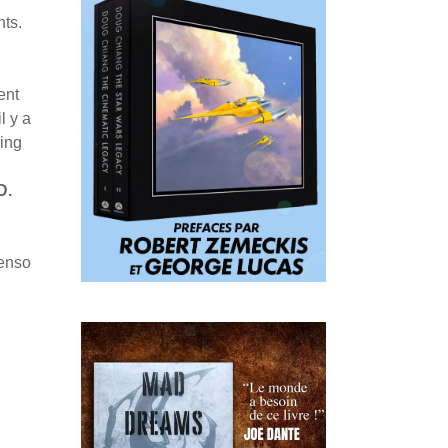
nts.
ent
l y a
sing
D.
Penso