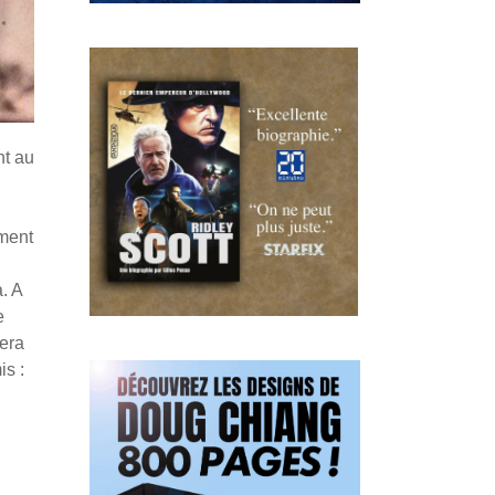
nt au
ement
. A
e
sera
is :