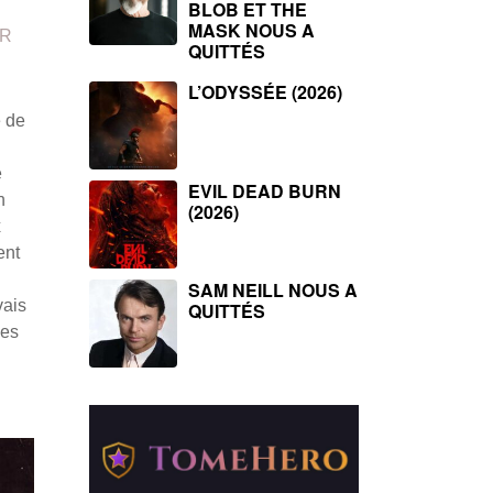
BLOB ET THE
MASK NOUS A
ER
QUITTÉS
L’ODYSSÉE (2026)
e de
e
EVIL DEAD BURN
n
(2026)
x
ent
SAM NEILL NOUS A
vais
QUITTÉS
des