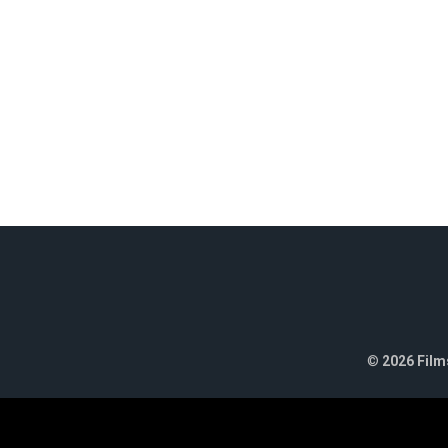
©
2026 Films