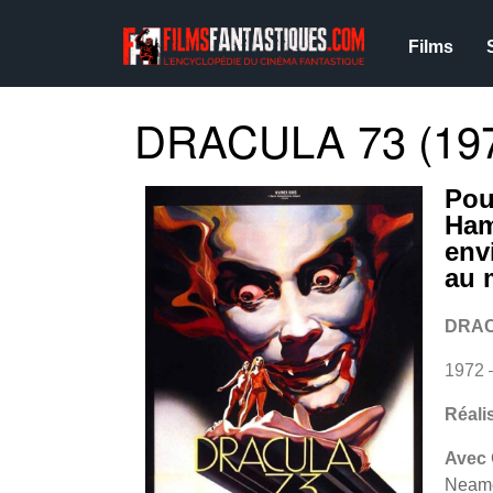
Films
DRACULA 73 (19
Pou
Ham
env
au 
DRAC
1972 
Réali
Avec
Neame