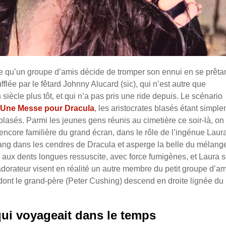
e qu’un groupe d’amis décide de tromper son ennui en se prêta
fflée par le fêtard Johnny Alucard (sic), qui n’est autre que
siècle plus tôt, et qui n’a pas pris une ride depuis. Le scénario
Une Messe pour Dracula
, les aristocrates blasés étant simpl
asés. Parmi les jeunes gens réunis au cimetière ce soir-là, on
encore familière du grand écran, dans le rôle de l’ingénue Laura
sang dans les cendres de Dracula et asperge la belle du mélang
te aux dents longues ressuscite, avec force fumigènes, et Laura 
dorateur visent en réalité un autre membre du petit groupe d’am
ont le grand-père (Peter Cushing) descend en droite lignée du
ui voyageait dans le temps