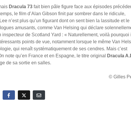
 mais
Dracula 73
fait bien pâle figure face aux épisodes précéde
u temps, le film d’Alan Gibson finit par sombrer dans le ridicule,
Lee n’est plus qu’un figurant dont on sent bien la lassitude et le
alogues amusants, comme Van Helsing qui déclare solennellem
n inspecteur de Scotland Yard : « Naturellement, voilà pourquoi i
’intéressants points de vue, notamment lorsque le même Van Hel
ogie, qui renaît systématiquement de ses cendres. Mais c’est
n note qu’en France et en Espagne, le titre original
Dracula A.
e de sa sortie en salles.
© Gilles 