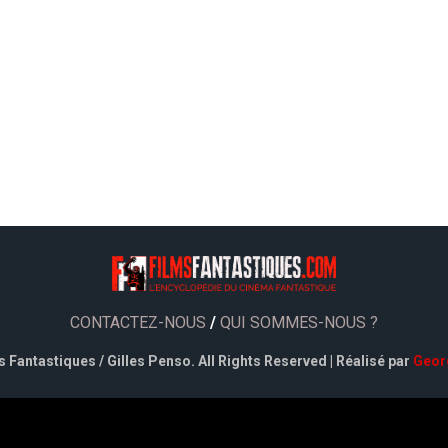
CONTACTEZ-NOUS
/
QUI SOMMES-NOUS ?
 Fantastiques / Gilles Penso. All Rights Reserved | Réalisé par
Geor