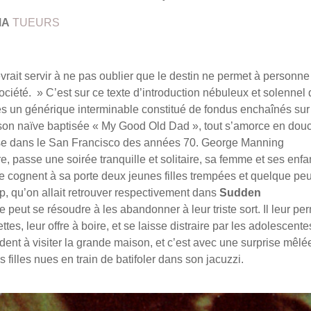
MA
TUEURS
 devrait servir à ne pas oublier que le destin ne permet à personne
société. » C’est sur ce texte d’introduction nébuleux et solennel
ès un générique interminable constitué de fondus enchaînés sur
on naïve baptisée « My Good Old Dad », tout s’amorce en douc
use dans le San Francisco des années 70. George Manning
, passe une soirée tranquille et solitaire, sa femme et ses enfa
e cognent à sa porte deux jeunes filles trempées et quelque pe
 qu’on allait retrouver respectivement dans
Sudden
e peut se résoudre à les abandonner à leur triste sort. Il leur pe
ttes, leur offre à boire, et se laisse distraire par les adolescente
ent à visiter la grande maison, et c’est avec une surprise mêlé
illes nues en train de batifoler dans son jacuzzi.