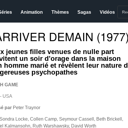
Séries
Animation
Thèmes
Sagas
Vidéos
RRIVER DEMAIN (1977
x jeunes filles venues de nulle part
nvitent un soir d'orage dans la maison
n homme marié et révèlent leur nature 
gereuses psychopathes
H GAME
– USA
sé par
Peter Traynor
Sondra Locke, Collen Camp, Seymour Cassell, Beth Brickell,
el Kalmansohn, Ruth Warshawsky, David Worth