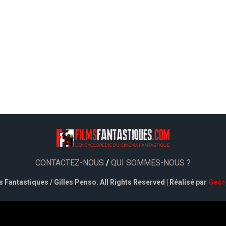
CONTACTEZ-NOUS
/
QUI SOMMES-NOUS ?
 Fantastiques / Gilles Penso. All Rights Reserved | Réalisé par
Geor