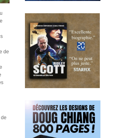
au
ue
is
re de
e
e
ès
 de