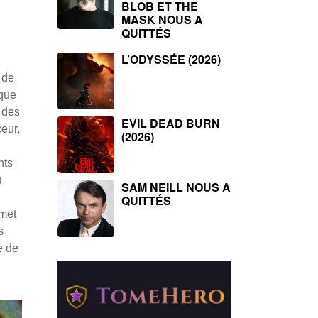
BLOB ET THE
MASK NOUS A
QUITTÉS
L’ODYSSÉE (2026)
 de
 que
 des
EVIL DEAD BURN
eur,
(2026)
nts
u
SAM NEILL NOUS A
QUITTÉS
rmet
s
e de