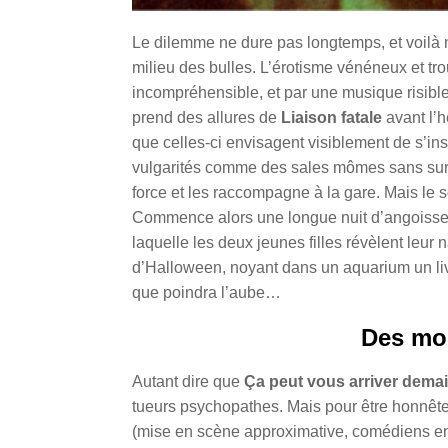
Le dilemme ne dure pas longtemps, et voilà 
milieu des bulles. L’érotisme vénéneux et t
incompréhensible, et par une musique risible
prend des allures de
Liaison fatale
avant l’h
que celles-ci envisagent visiblement de s’in
vulgarités comme des sales mômes sans surve
force et les raccompagne à la gare. Mais le so
Commence alors une longue nuit d’angoisse,
laquelle les deux jeunes filles révèlent leu
d’Halloween, noyant dans un aquarium un liv
que poindra l’aube…
Des mo
Autant dire que
Ça peut vous arriver dema
tueurs psychopathes. Mais pour être honnête,
(mise en scène approximative, comédiens en r