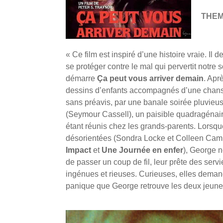
THE
« Ce film est inspiré d’une histoire vraie. Il
se protéger contre le mal qui pervertit notre 
démarre
Ça peut vous arriver demain
. Apr
dessins d’enfants accompagnés d’une chans
sans préavis, par une banale soirée pluvie
(Seymour Cassell), un paisible quadragénaire
étant réunis chez les grands-parents. Lorsqu
désorientées (Sondra Locke et Colleen Camp,
Impact
et
Une Journée en enfer
), George n
de passer un coup de fil, leur prête des servie
ingénues et rieuses. Curieuses, elles demand
panique que George retrouve les deux jeunes f