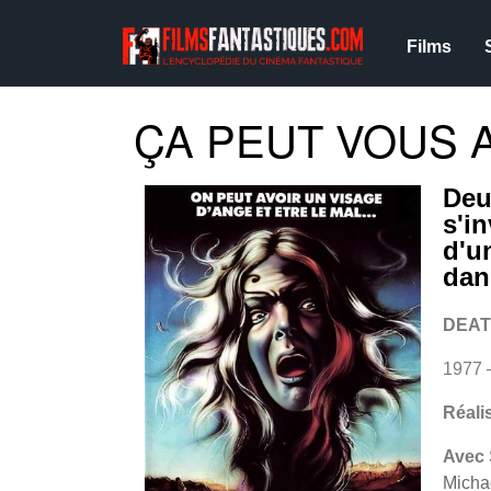
Films
ÇA PEUT VOUS A
Deu
s'i
d'u
dan
DEAT
1977 
Réali
Avec
Micha