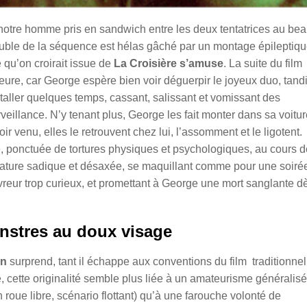
notre homme pris en sandwich entre les deux tentatrices au be
rouble de la séquence est hélas gâché par un montage épileptiq
 qu’on croirait issue de
La Croisière s’amuse
. La suite du film
eure, car George espère bien voir déguerpir le joyeux duo, tand
staller quelques temps, cassant, salissant et vomissant des
illance. N’y tenant plus, George les fait monter dans sa voitu
ir venu, elles le retrouvent chez lui, l’assomment et le ligotent.
 ponctuée de tortures physiques et psychologiques, au cours d
r nature sadique et désaxée, se maquillant comme pour une soiré
reur trop curieux, et promettant à George une mort sanglante d
nstres au doux visage
in
surprend, tant il échappe aux conventions du film traditionnel
 cette originalité semble plus liée à un amateurisme généralisé
oue libre, scénario flottant) qu’à une farouche volonté de