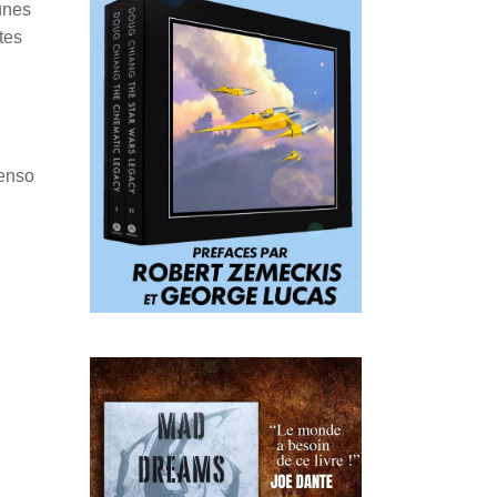
unes
tes
Penso