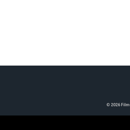
©
2026 Films