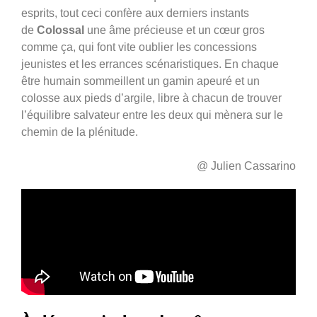
esprits, tout ceci confère aux derniers instants
de
Colossal
une âme précieuse et un cœur gros
comme ça, qui font vite oublier les concessions
jeunistes et les errances scénaristiques. En chaque
être humain sommeillent un gamin apeuré et un
colosse aux pieds d’argile, libre à chacun de trouver
l’équilibre salvateur entre les deux qui mènera sur le
chemin de la plénitude.
@ Julien Cassarino