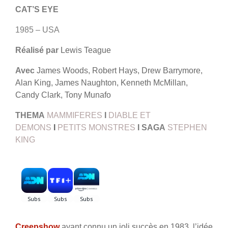
CAT’S EYE
1985 – USA
Réalisé par
Lewis Teague
Avec
James Woods, Robert Hays, Drew Barrymore,
Alan King, James Naughton, Kenneth McMillan,
Candy Clark, Tony Munafo
THEMA
MAMMIFERES
I
DIABLE ET
DEMONS
I
PETITS MONSTRES
I
SAGA
STEPHEN
KING
Creepshow
ayant connu un joli succès en 1983, l’idée