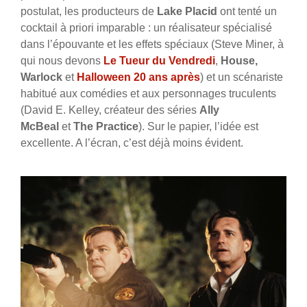
postulat, les producteurs de
Lake Placid
ont tenté un
cocktail à priori imparable : un réalisateur spécialisé
dans l’épouvante et les effets spéciaux (Steve Miner, à
qui nous devons
Le Tueur du Vendredi
,
House,
Warlock
et
Halloween 20 ans après
) et un scénariste
habitué aux comédies et aux personnages truculents
(David E. Kelley, créateur des séries
Ally
McBeal
et
The Practice
). Sur le papier, l’idée est
excellente. A l’écran, c’est déjà moins évident.