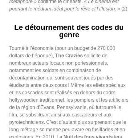
métaphore »
confirme le cinéaste
. « Le cinéma est
pourtant le médium idéal pour le rêve et l’illusion. »
(2)
Le détournement des codes du
genre
Tourné à l’économie (pour un budget de 270 000
dollars de l’époque),
The Crazies
sollicite de
nombreux acteurs locaux non porfessionnels,
notamment les soldats en combinaison de
décontamination qui sont souvent joués par des
étudiants entre deux cours ! Même les effets spéciaux
et les cascades sont réalisés en dehors du cadre
hollywoodien traditionnel, les pompiers et les artificiers
de la région d’Evans, Pennsylvanie, où fut tourné le
film, se substituant ainsi aux cascadeurs et aux
pyrotechniciens. C’est d’autant plus surprenant que le
long-métrage se montre peu avare en fusillades et en
explosions. En 2010,
La Nuit des fous vivants
fera