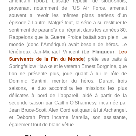
américain (DoD). L’usage répétitif de stock-shots,
provenant notamment de l’US Air Force, amenait
souvent à revoir les mêmes plans aériens d’un
épisode à l’autre. Malgré tout, la série a su restituer le
sentiment de paranoïa qui régnait dans les années 80.
Rappelons que la Guerre Froide battait son plein. Le
monde (donc l’Amérique) avait besoin de héros.
Le
Les
ténébreux Jan-Michael Vincent (
Le Flingueur
,
Survivants de la Fin du Monde
) prête ses traits à
Springfellow Hawke et le vétéran Ernest Borgnine, que
l’on ne présente plus, joue quant à lui le rôle de
Dominic Santini, mentor du héros. Durant trois
saisons, le duo accomplira les missions les plus
délicates à bord de l’appareil, aidé à partir de la
seconde saison par
Caitlin O’Shannesy, incarnée par
Jean Bruce-Scott. Alex Cord est quant à lui Archangel,
et Deborah Pratt incarne Marella, son assistante,
également tout de blanc vêtue.