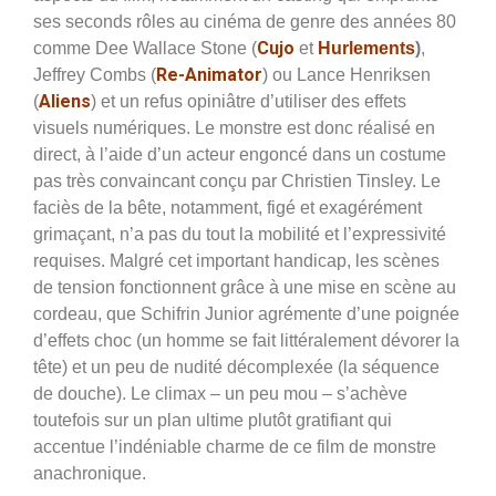
ses seconds rôles au cinéma de genre des années 80
Cujo
comme Dee Wallace Stone (
et
Hurlements
)
,
Re-Animator
Jeffrey Combs (
) ou Lance Henriksen
Aliens
(
) et un refus opiniâtre d’utiliser des effets
visuels numériques. Le monstre est donc réalisé en
direct, à l’aide d’un acteur engoncé dans un costume
pas très convaincant conçu par Christien Tinsley. Le
faciès de la bête, notamment, figé et exagérément
grimaçant, n’a pas du tout la mobilité et l’expressivité
requises. Malgré cet important handicap, les scènes
de tension fonctionnent grâce à une mise en scène au
cordeau, que Schifrin Junior agrémente d’une poignée
d’effets choc (un homme se fait littéralement dévorer la
tête) et un peu de nudité décomplexée (la séquence
de douche). Le climax – un peu mou – s’achève
toutefois sur un plan ultime plutôt gratifiant qui
accentue l’indéniable charme de ce film de monstre
anachronique.