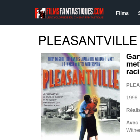
Films
PLEASANTVILLE 
Gar
met
rac
PLEA
1998 
Réali
Avec
Wither