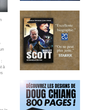
un
e
 un
 :
t à
és