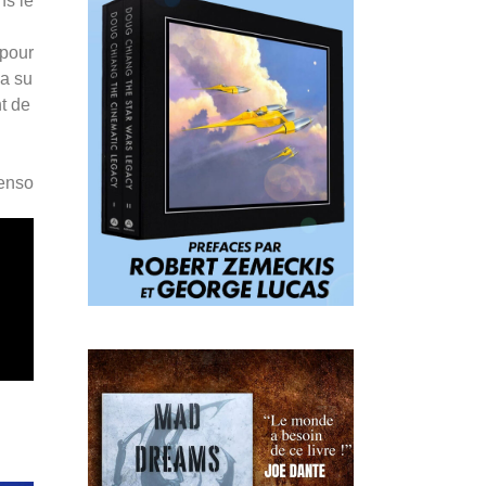
ns le
 pour
a su
t de
Penso