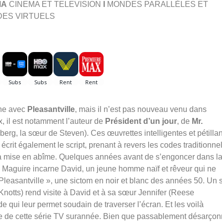
MA
CINEMA ET TELEVISION
I
MONDES PARALLÈLES ET
ES VIRTUELS
ène avec
Pleasantville
, mais il n’est pas nouveau venu dans
x, il est notamment l’auteur de
Président d’un jour
, de
Mr.
berg, la sœur de Steven). Ces œuvrettes intelligentes et pétilla
l écrit également le script, prenant à revers les codes traditionne
la mise en abîme.
Quelques années avant de s’engoncer dans l
 Maguire incarne David, un jeune homme naïf et rêveur qui ne
Pleasantville », une sictom en noir et blanc des années 50. Un s
Knotts) rend visite à David et à sa sœur Jennifer (Reese
 qui leur permet soudain de traverser l’écran. Et les voilà
e de cette série TV surannée. Bien que passablement désarçon