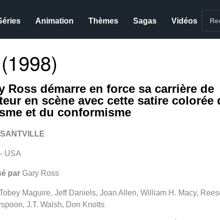
Séries
Animation
Thèmes
Sagas
Vidéos
(1998)
y Ross démarre en force sa carrière de
teur en scène avec cette satire colorée
isme et du conformisme
SANTVILLE
– USA
sé par
Gary Ross
Tobey Maguire, Jeff Daniels, Joan Allen, William H. Macy, Rees
spoon, J.T. Walsh, Don Knotts