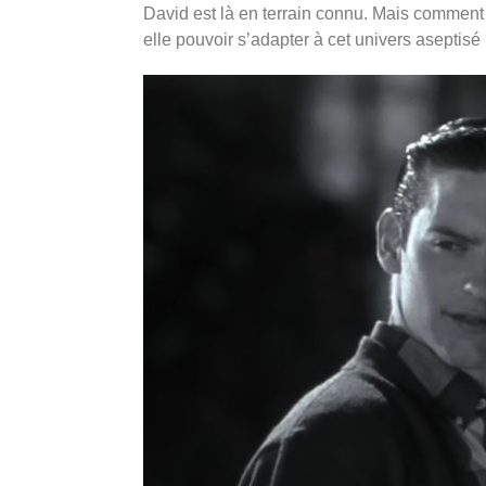
David est là en terrain connu. Mais comment 
elle pouvoir s’adapter à cet univers aseptisé