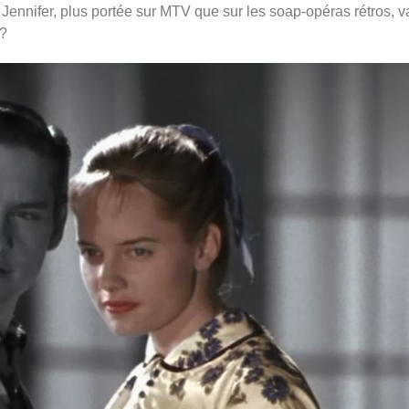
Jennifer, plus portée sur MTV que sur les soap-opéras rétros, va
 ?