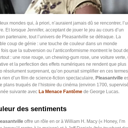
deux mondes qui, à priori, n’auraient jamais dû se rencontrer, l’
re. Et lorsque Jennifer, acceptant de jouer le jeu au cours d’un
on partenaire, tout l’univers de Pleasantville se détraque. La
table coup de génie : une touche de couleur dans un monde
 fois que la subversion ou l’anticonformisme montrent le bout d
artout : une rose rouge, un chewing-gum rose, une voiture verte,
ive et la perfection des effets numériques ne rendent que plus
 résolument surprenant, qu’on pourrait simplifier en ces termes
 rien d’un film de science-fiction spectaculaire,
Pleasantville
es
e plans truqués de l’histoire du cinéma (environ 1700, supervis
’année suivante avec
La Menace Fantôme
de George Lucas.
uleur des sentiments
easantville
offre un rôle en or à William H. Macy (« Honey, I’m