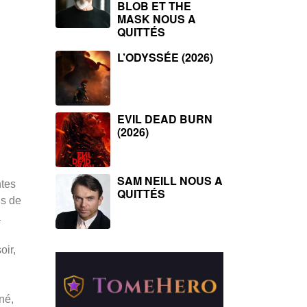
BLOB ET THE
MASK NOUS A
QUITTÉS
L’ODYSSÉE (2026)
EVIL DEAD BURN
(2026)
SAM NEILL NOUS A
ntes
QUITTÉS
ls de
a
oir,
né,