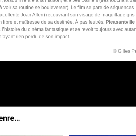
, lorsqu’il rentre à la maison) et à Jeff Daniels (très touchant da
à voir sa routine se bouleverser). Le film se pare de séquences
xcellente Joan Allen) recouvrant son visage de maquillage gris
 libre et maîtresse de sa destinée. À pas feutrés,
Pleasantville
histoire du cinéma fantastique et se revoit toujours avec autan
n’ayant rien perdu de son impact.
© Gilles 
genre…