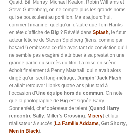
Quaid, Bill Murray, Michael Keaton, Robin Williams et
Steve Guttenberg, on ne compte plus les grands noms
qui se bousculent au portillon. Mais aujourd’hui,
comment imaginer quelqu’un d’autre que Tom Hanks
en tête d’affiche de
Big
? Révélé dans
Splash
, le futur
acteur fétiche de Steven Spielberg (tiens, comme par
hasard !) embrasse ce rôle avec tant de conviction qu’il
ne semble pas exagéré d’attribuer à sa prestation une
grande partie du succès du film. La mise en scène
échoit finalement à Penny Matshall, qui n’avait alors
dirigé qu’un seul long-métrage,
Jumpin’ Jack Flash
,
et allait retrouver Hanks quatre ans plus tard à
l’occasion d’
Une équipe hors du commun
. On note
que la photographie de
Big
est signée Barry
Sonnenfeld, chef opérateur de talent (
Quand Harry
rencontre Sally
,
Miller’s Crossing
,
Misery
) et futur
réalisateur à succès (
La Famille Addams
,
Get Shorty
,
Men in Black
).