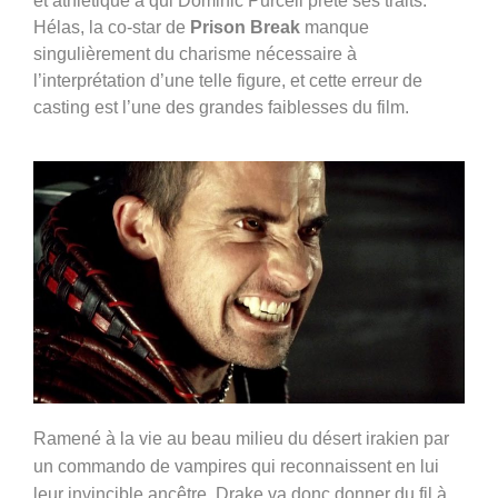
et athlétique à qui Dominic Purcell prête ses traits.
Hélas, la co-star de
Prison Break
manque
singulièrement du charisme nécessaire à
l’interprétation d’une telle figure, et cette erreur de
casting est l’une des grandes faiblesses du film.
Ramené à la vie au beau milieu du désert irakien par
un commando de vampires qui reconnaissent en lui
leur invincible ancêtre, Drake va donc donner du fil à